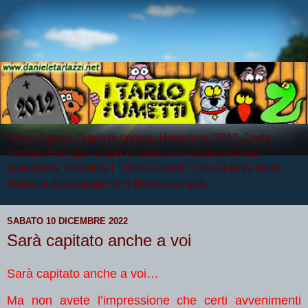
Arthur Serpis, Diario di coppia, Hiroscima, 2012, Darla
Artrosia Perhaps, un po' di satira e un pizzico di vita
quotidiana: insomma i "Tarlo Fumetti"! Che la forza della
lettura vi accompagni e vi diverta sempre.
SABATO 10 DICEMBRE 2022
Sarà capitato anche a voi
Sarà capitato anche a voi…
Ma non avete l’impressione che certi avvenimenti