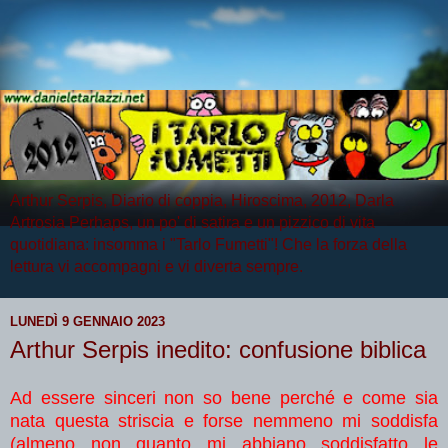
Arthur Serpis, Diario di coppia, Hiroscima, 2012, Darla
Artrosia Perhaps, un po' di satira e un pizzico di vita
quotidiana: insomma i "Tarlo Fumetti"! Che la forza della
lettura vi accompagni e vi diverta sempre.
LUNEDÌ 9 GENNAIO 2023
Arthur Serpis inedito: confusione biblica
Ad essere sinceri non so bene perché e come sia
nata questa striscia e forse nemmeno mi soddisfa
(almeno non quanto mi abbiano soddisfatto le