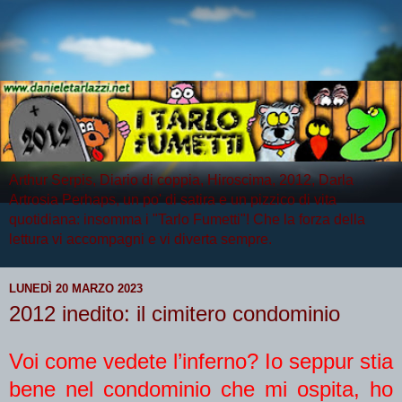
Arthur Serpis, Diario di coppia, Hiroscima, 2012, Darla
Artrosia Perhaps, un po' di satira e un pizzico di vita
quotidiana: insomma i "Tarlo Fumetti"! Che la forza della
lettura vi accompagni e vi diverta sempre.
LUNEDÌ 20 MARZO 2023
2012 inedito: il cimitero condominio
Voi come vedete l’inferno? Io seppur stia
bene nel condominio che mi ospita, ho