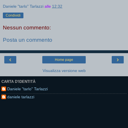
Daniele "tarlo" Tarlazzi
alle
12:32
Condividi
Nessun commento:
Posta un commento
‹
›
Home page
Visualizza versione web
CARTA D'IDENTITÀ
Daniele "tarlo" Tarlazzi
daniele tarlazzi