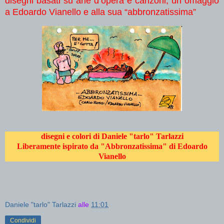
disegni basati su arie d’opera e canzoni, un omaggio
a Edoardo Vianello e alla sua “abbronzatissima”
disegni e colori di Daniele "tarlo" Tarlazzi
Liberamente ispirato da "Abbronzatissima" di Edoardo
Vianello
Daniele "tarlo" Tarlazzi
alle
11:01
Condividi