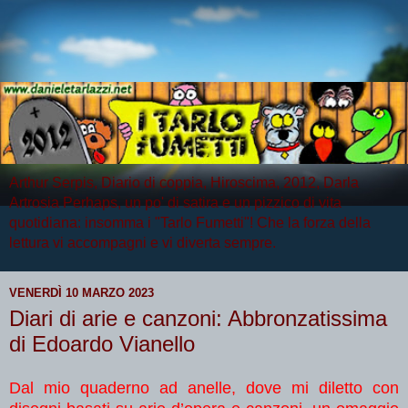
Arthur Serpis, Diario di coppia, Hiroscima, 2012, Darla
Artrosia Perhaps, un po' di satira e un pizzico di vita
quotidiana: insomma i "Tarlo Fumetti"! Che la forza della
lettura vi accompagni e vi diverta sempre.
VENERDÌ 10 MARZO 2023
Diari di arie e canzoni: Abbronzatissima
di Edoardo Vianello
Dal mio quaderno ad anelle, dove mi diletto con