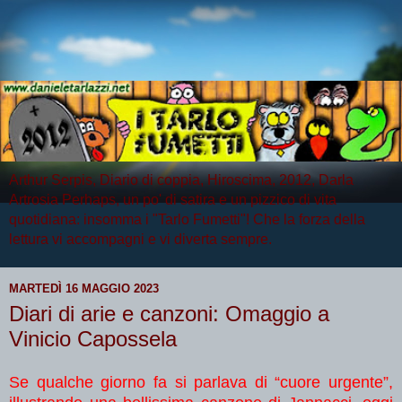
Arthur Serpis, Diario di coppia, Hiroscima, 2012, Darla
Artrosia Perhaps, un po' di satira e un pizzico di vita
quotidiana: insomma i "Tarlo Fumetti"! Che la forza della
lettura vi accompagni e vi diverta sempre.
MARTEDÌ 16 MAGGIO 2023
Diari di arie e canzoni: Omaggio a
Vinicio Capossela
Se qualche giorno fa si parlava di “cuore urgente”,