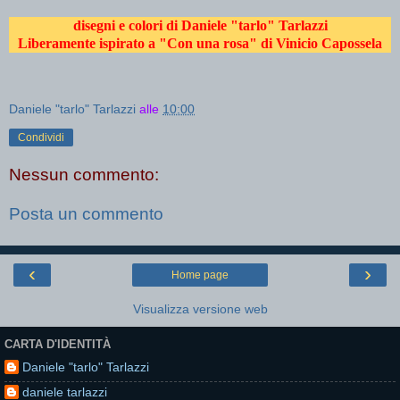
disegni e colori di Daniele "tarlo" Tarlazzi
Liberamente ispirato a "Con una rosa" di Vinicio Capossela
Daniele "tarlo" Tarlazzi
alle
10:00
Condividi
Nessun commento:
Posta un commento
‹
›
Home page
Visualizza versione web
CARTA D'IDENTITÀ
Daniele "tarlo" Tarlazzi
daniele tarlazzi