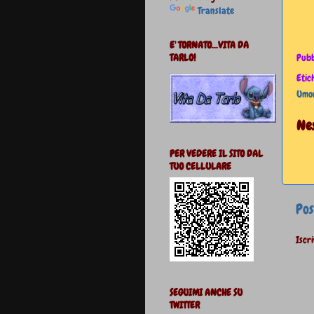
Translate
E' TORNATO...VITA DA
TARLO!
Pubb
Etic
Umo
Ne
PER VEDERE IL SITO DAL
TUO CELLULARE
Pos
Iscri
SEGUIMI ANCHE SU
TWITTER