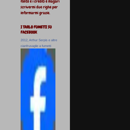
fonte e i crediti e magari
scrivermi due righe per
informarmi grazie.
I TARLO FUMETTI SU
FACEBOOK
2012, Arthur Serpis e altre
cianfrusaglie a fumetti