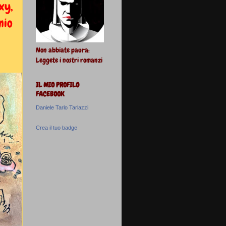
xy,
mio
Non abbiate paura:
Leggete i nostri romanzi
IL MIO PROFILO
FACEBOOK
Daniele Tarlo Tarlazzi
Crea il tuo badge