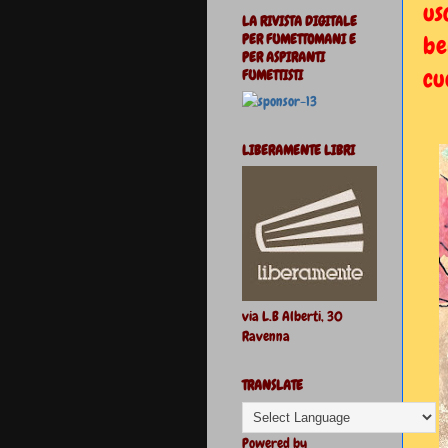
us
LA RIVISTA DIGITALE
PER FUMETTOMANI E
be
PER ASPIRANTI
c
FUMETTISTI
LIBERAMENTE LIBRI
via L.B Alberti, 30
Ravenna
TRANSLATE
Powered by