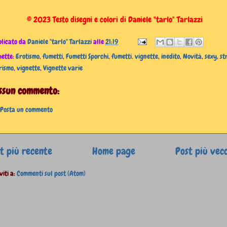
© 2023 Testo disegni e colori di Daniele "tarlo" Tarlazzi
licato da
Daniele "tarlo" Tarlazzi
alle
21:19
hette:
Erotismo
,
fumetti
,
Fumetti Sporchi
,
fumetti. vignette
,
inedito
,
Novità
,
sexy
,
st
rismo
,
vignette
,
Vignette varie
ssun commento:
Posta un commento
t più recente
Home page
Post più vec
viti a:
Commenti sul post (Atom)