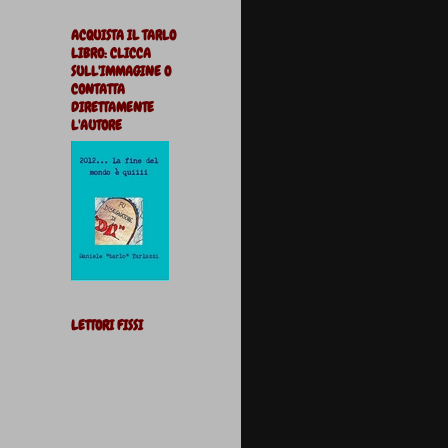
ACQUISTA IL TARLO
LIBRO: CLICCA
SULL'IMMAGINE O
CONTATTA
DIRETTAMENTE
L'AUTORE
LETTORI FISSI