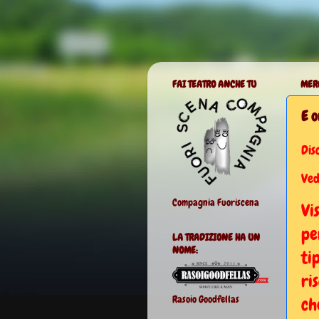
FAI TEATRO ANCHE TU
MERC
E o
Dis
Ved
Compagnia Fuoriscena
Vi
pe
LA TRADIZIONE HA UN
NOME:
ti
ri
Rasoio Goodfellas
ch