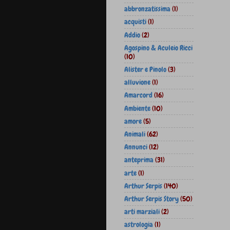
abbronzatissima
(1)
acquisti
(1)
Addio
(2)
Agospino & Aculeio Ricci
(10)
Alister e Pinolo
(3)
alluvione
(1)
Amarcord
(16)
Ambiente
(10)
amore
(5)
Animali
(62)
Annunci
(12)
anteprima
(31)
arte
(1)
Arthur Serpis
(140)
Arthur Serpis Story
(50)
arti marziali
(2)
astrologia
(1)