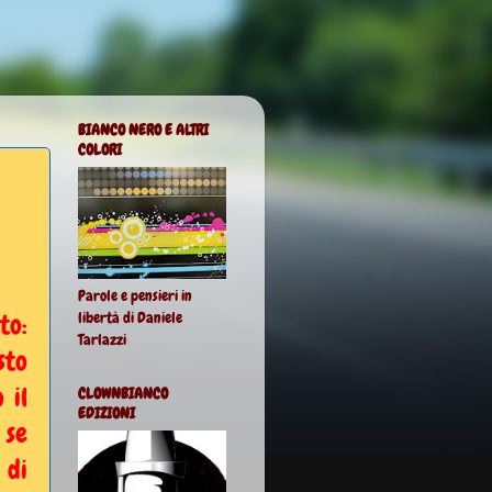
BIANCO NERO E ALTRI
COLORI
Parole e pensieri in
libertà di Daniele
to:
Tarlazzi
sto
 il
CLOWNBIANCO
EDIZIONI
 se
 di