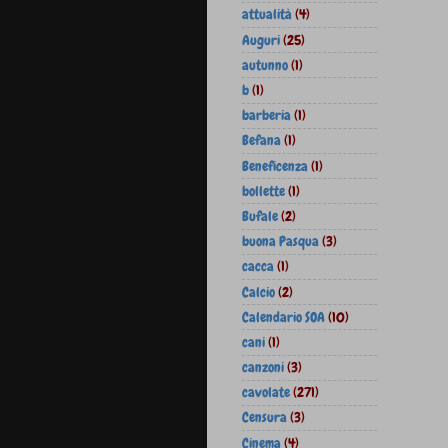
attualità
(4)
Auguri
(25)
autunno
(1)
b
(1)
barberia
(1)
Befana
(1)
Beneficenza
(1)
bollette
(1)
Bufale
(2)
buona Pasqua
(3)
cacca
(1)
Calcio
(2)
Calendario SOA
(10)
cani
(1)
canzoni
(3)
cavolate
(271)
Censura
(3)
Cinema
(4)