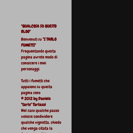
"QUALCOSA SU QUESTO
BLOG"
Benvenuti su
"I TARLO
FUMETTI"
Frequentando questa
pagina avrete modo di
conoscere i miei
personaggi.
Tutti i fumetti che
appaiono su questa
pagina sono
© 2012 by Daniele
"tarlo" Tarlazzi
Nel caso qualche pazzo
volesse condividere
qualche vignetta, chiedo
che venga citata la