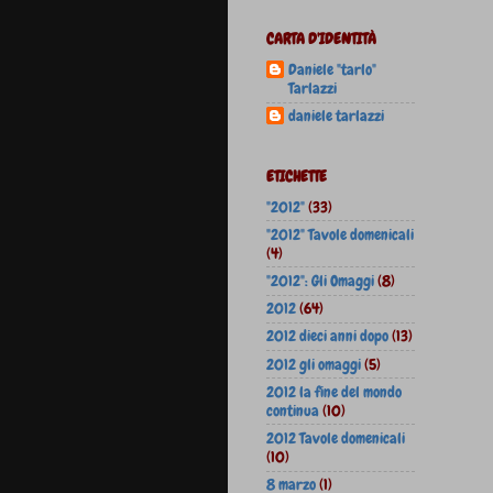
CARTA D'IDENTITÀ
Daniele "tarlo"
Tarlazzi
daniele tarlazzi
ETICHETTE
"2012"
(33)
"2012" Tavole domenicali
(4)
"2012": Gli Omaggi
(8)
2012
(64)
2012 dieci anni dopo
(13)
2012 gli omaggi
(5)
2012 la fine del mondo
continua
(10)
2012 Tavole domenicali
(10)
8 marzo
(1)