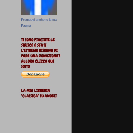
Promuovi anche tu la tua
Pagina
TI SONO PIACIUTE LE
STRISCE E SENTI
L'ESTREMO BISOGNO DI
FARE UNA DONAZIONE?
ALLORA CLICCA QUI
SOTTO
LA MIA LIBRERIA
"CLASSICA" SU ANOBII