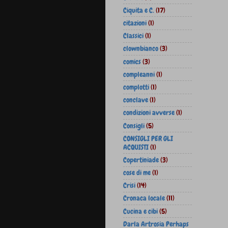
Ciquita e C.
(17)
citazioni
(1)
Classici
(1)
clownbianco
(3)
comics
(3)
compleanni
(1)
complotti
(1)
conclave
(1)
condizioni avverse
(1)
Consigli
(5)
CONSIGLI PER GLI
ACQUISTI
(1)
Copertiniade
(3)
cose di me
(1)
Crisi
(14)
Cronaca locale
(11)
Cucina e cibi
(5)
Darla Artrosia Perhaps