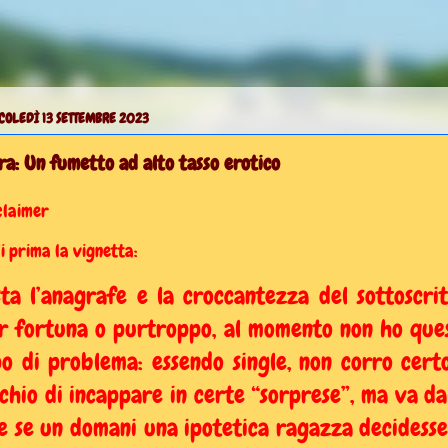
OLEDÌ 13 SETTEMBRE 2023
ra: Un fumetto ad alto tasso erotico
claimer
i prima la vignetta:
sta l’anagrafe e la croccantezza del sottoscrit
r fortuna o purtroppo, al momento non ho que
po di problema: essendo single, non corro certo
schio di incappare in certe “sorprese”, ma va da
e se un domani una ipotetica ragazza decidesse