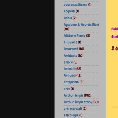
abbronzatissima
(1)
acquisti
(1)
Addio
(2)
Agospino & Aculeio Ricci
(10)
Pubb
Alister e Pinolo
(3)
Etic
alluvione
(1)
2 
Amarcord
(16)
Ambiente
(10)
amore
(5)
Animali
(62)
Annunci
(12)
anteprima
(31)
arte
(1)
Arthur Serpis
(140)
Arthur Serpis Story
(50)
arti marziali
(2)
astrologia
(1)