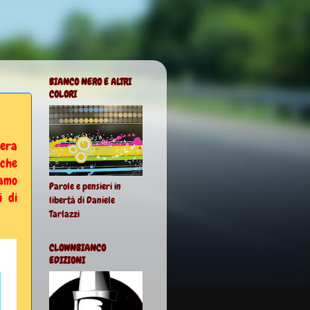
BIANCO NERO E ALTRI
COLORI
mera
 che
iamo
Parole e pensieri in
i di
libertà di Daniele
Tarlazzi
CLOWNBIANCO
EDIZIONI