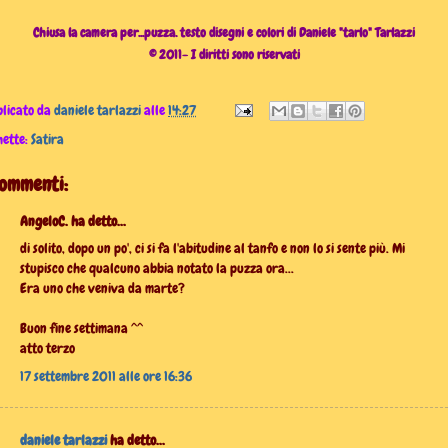
Chiusa la camera per...puzza. testo disegni e colori di Daniele "tarlo" Tarlazzi
© 2011- I diritti sono riservati
licato da
daniele tarlazzi
alle
14:27
hette:
Satira
commenti:
AngeloC. ha detto...
di solito, dopo un po', ci si fa l'abitudine al tanfo e non lo si sente più. Mi
stupisco che qualcuno abbia notato la puzza ora...
Era uno che veniva da marte?
Buon fine settimana ^^
atto terzo
17 settembre 2011 alle ore 16:36
daniele tarlazzi
ha detto...