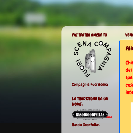
FAI TEATRO ANCHE TU
VENE
Ali
Chi
dei
spe
cos
Compagnia Fuoriscena
inte
LA TRADIZIONE HA UN
NOME:
Rasoio Goodfellas