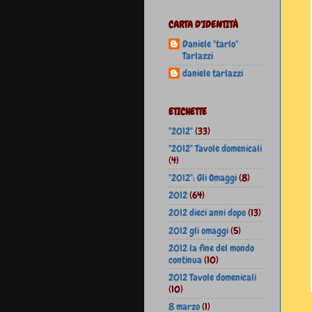
CARTA D'IDENTITÀ
Daniele "tarlo"
Tarlazzi
daniele tarlazzi
ETICHETTE
"2012"
(33)
"2012" Tavole domenicali
(4)
"2012": Gli Omaggi
(8)
2012
(64)
2012 dieci anni dopo
(13)
2012 gli omaggi
(5)
2012 la fine del mondo
continua
(10)
2012 Tavole domenicali
(10)
8 marzo
(1)