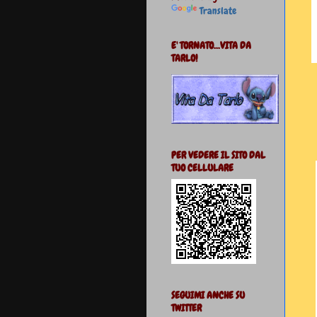
Translate
E' TORNATO...VITA DA
TARLO!
PER VEDERE IL SITO DAL
TUO CELLULARE
SEGUIMI ANCHE SU
TWITTER