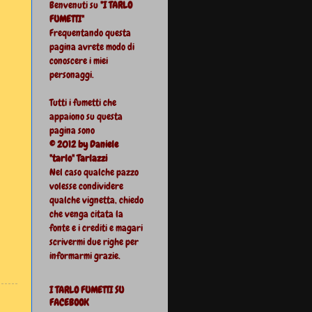
Benvenuti su
"I TARLO
FUMETTI"
Frequentando questa
pagina avrete modo di
conoscere i miei
personaggi.
Tutti i fumetti che
appaiono su questa
pagina sono
© 2012 by Daniele
"tarlo" Tarlazzi
Nel caso qualche pazzo
volesse condividere
qualche vignetta, chiedo
che venga citata la
fonte e i crediti e magari
scrivermi due righe per
informarmi grazie.
I TARLO FUMETTI SU
FACEBOOK