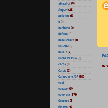
attualità
(4)
Auguri
(25)
autunno
(1)
b
(1)
barberia
(1)
Befana
(1)
Beneficenza
(1)
bollette
(1)
Bufale
(2)
Pos
buona Pasqua
(3)
cacca
(1)
Iscri
Calcio
(2)
Calendario SOA
(10)
cani
(1)
canzoni
(3)
cavolate
(271)
Censura
(3)
Cinema
(4)