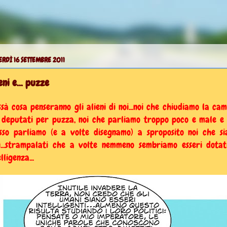
RDÌ 16 SETTEMBRE 2011
eni e... puzze
ssà cosa penseranno gli alieni di noi...noi che chiudiamo la ca
 deputati per puzza, noi che parliamo troppo poco e male e
sso parliamo (e a volte disegnamo) a sproposito noi che s
ì...strampalati che a volte nemmeno sembriamo esseri dotat
lligenza...