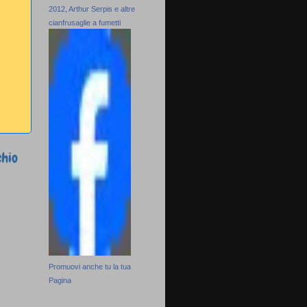
2012, Arthur Serpis e altre
cianfrusaglie a fumetti
chio
Promuovi anche tu la tua
Pagina