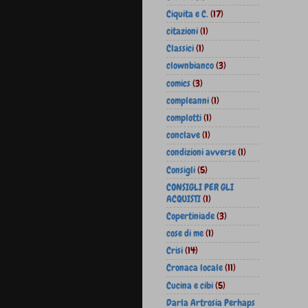
Ciquita e C.
(17)
citazioni
(1)
Classici
(1)
clownbianco
(3)
comics
(3)
compleanni
(1)
complotti
(1)
conclave
(1)
condizioni avverse
(1)
Consigli
(5)
CONSIGLI PER GLI
ACQUISTI
(1)
Copertiniade
(3)
cose di me
(1)
Crisi
(14)
Cronaca locale
(11)
Cucina e cibi
(5)
Darla Artrosia Perhaps