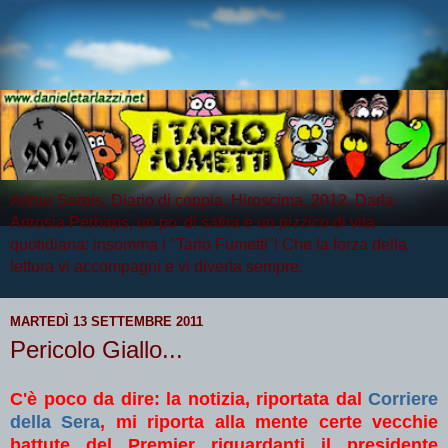
Arthur Serpis, Diario di coppia, Hiroscima, 2012, Darla
Artrosia Perhaps, un po' di satira e un pizzico di vita
quotidiana: insomma i "Tarlo Fumetti"! Che la forza della
lettura vi accompagni e vi diverta sempre.
MARTEDÌ 13 SETTEMBRE 2011
Pericolo Giallo...
C'è poco da dire: la notizia, riportata dal
Corriere
della Sera
, mi riporta alla mente certe vecchie
battute del Premier riguardanti il presidente