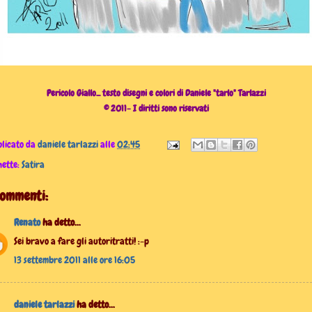
Pericolo Giallo... testo disegni e colori di Daniele "tarlo" Tarlazzi
© 2011- I diritti sono riservati
licato da
daniele tarlazzi
alle
02:45
hette:
Satira
commenti:
Renato
ha detto...
Sei bravo a fare gli autoritratti! :-p
13 settembre 2011 alle ore 16:05
daniele tarlazzi
ha detto...