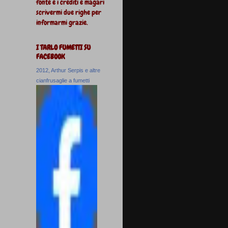
fonte e i crediti e magari
scrivermi due righe per
informarmi grazie.
I TARLO FUMETTI SU
FACEBOOK
2012, Arthur Serpis e altre
cianfrusaglie a fumetti