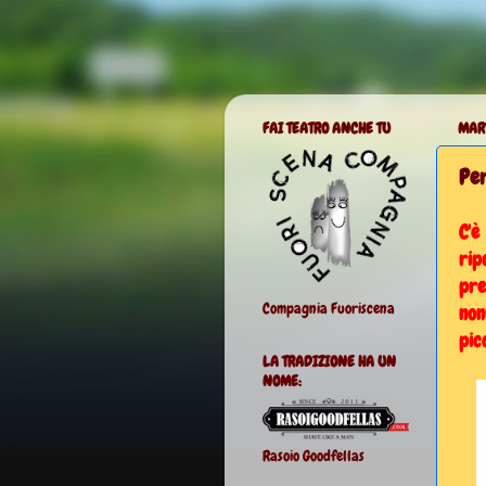
FAI TEATRO ANCHE TU
MART
Per
C'è
rip
pre
Compagnia Fuoriscena
non
pic
LA TRADIZIONE HA UN
NOME:
Rasoio Goodfellas