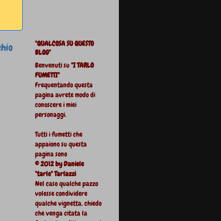
"QUALCOSA SU QUESTO
chio
BLOG"
Benvenuti su
"I TARLO
FUMETTI"
Frequentando questa
pagina avrete modo di
conoscere i miei
personaggi.
Tutti i fumetti che
appaiono su questa
pagina sono
© 2012 by Daniele
"tarlo" Tarlazzi
Nel caso qualche pazzo
volesse condividere
qualche vignetta, chiedo
che venga citata la