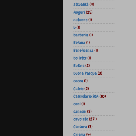
attualità
(4)
Auguri
(25)
autunno
(1)
b
(1)
barberia
(1)
Befana
(1)
Beneficenza
(1)
bollette
(1)
Bufale
(2)
buona Pasqua
(3)
cacca
(1)
Calcio
(2)
Calendario SOA
(10)
cani
(1)
canzoni
(3)
cavolate
(271)
Censura
(3)
Cinema
(4)