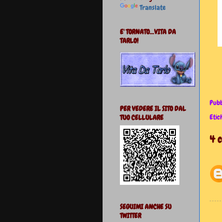
Translate
E' TORNATO...VITA DA
TARLO!
Pubb
PER VEDERE IL SITO DAL
Etic
TUO CELLULARE
4 
SEGUIMI ANCHE SU
TWITTER