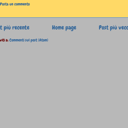
Posta un commento
t più recente
Home page
Post più vec
viti a:
Commenti sul post (Atom)