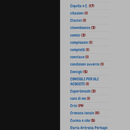
Ciquita e C.
(17)
citazioni
(1)
Classici
(1)
clownbianco
(3)
comics
(3)
compleanni
(1)
complotti
(1)
conclave
(1)
condizioni avverse
(1)
Consigli
(5)
CONSIGLI PER GLI
ACQUISTI
(1)
Copertiniade
(3)
cose di me
(1)
Crisi
(14)
Cronaca locale
(11)
Cucina e cibi
(5)
Darla Artrosia Perhaps