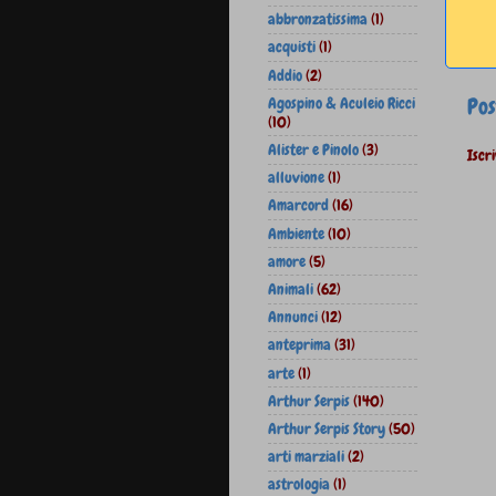
abbronzatissima
(1)
acquisti
(1)
Addio
(2)
Pos
Agospino & Aculeio Ricci
(10)
Alister e Pinolo
(3)
Iscri
alluvione
(1)
Amarcord
(16)
Ambiente
(10)
amore
(5)
Animali
(62)
Annunci
(12)
anteprima
(31)
arte
(1)
Arthur Serpis
(140)
Arthur Serpis Story
(50)
arti marziali
(2)
astrologia
(1)