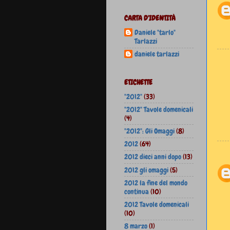
CARTA D'IDENTITÀ
Daniele "tarlo"
Tarlazzi
daniele tarlazzi
ETICHETTE
"2012"
(33)
"2012" Tavole domenicali
(4)
"2012": Gli Omaggi
(8)
2012
(64)
2012 dieci anni dopo
(13)
2012 gli omaggi
(5)
2012 la fine del mondo
continua
(10)
2012 Tavole domenicali
(10)
8 marzo
(1)