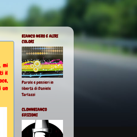
BIANCO NERO E ALTRI
COLORI
, mi
i il
oce,
Parole e pensieri in
i un
libertà di Daniele
Tarlazzi
CLOWNBIANCO
EDIZIONI