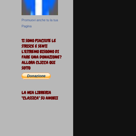
Promuovi anche tu la tua
Pagina
TI SONO PIACIUTE LE
STRISCE E SENTI
L'ESTREMO BISOGNO DI
FARE UNA DONAZIONE?
ALLORA CLICCA QUI
SOTTO
LA MIA LIBRERIA
"CLASSICA" SU ANOBII