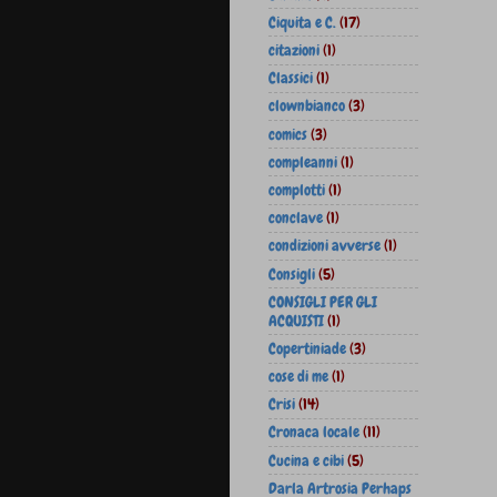
Ciquita e C.
(17)
citazioni
(1)
Classici
(1)
clownbianco
(3)
comics
(3)
compleanni
(1)
complotti
(1)
conclave
(1)
condizioni avverse
(1)
Consigli
(5)
CONSIGLI PER GLI
ACQUISTI
(1)
Copertiniade
(3)
cose di me
(1)
Crisi
(14)
Cronaca locale
(11)
Cucina e cibi
(5)
Darla Artrosia Perhaps