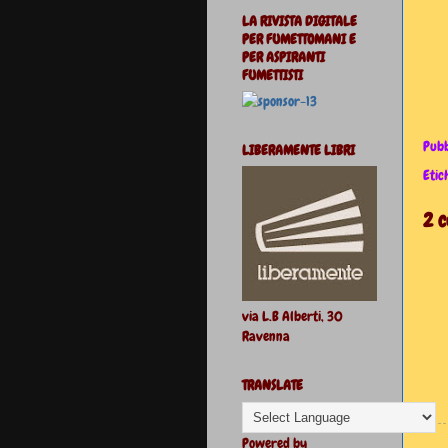
LA RIVISTA DIGITALE
PER FUMETTOMANI E
PER ASPIRANTI
FUMETTISTI
Pubb
LIBERAMENTE LIBRI
Etic
2 
via L.B Alberti, 30
Ravenna
TRANSLATE
Powered by