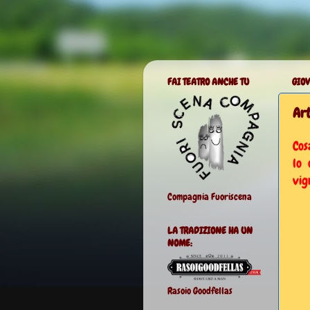
FAI TEATRO ANCHE TU
GIOV
Art
Cos
lo 
vig
Compagnia Fuoriscena
LA TRADIZIONE HA UN
NOME:
Rasoio Goodfellas