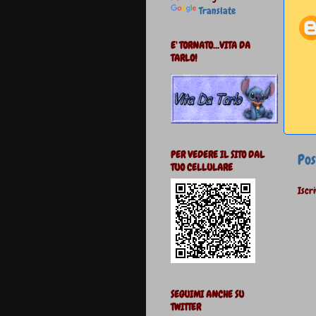
Translate
E' TORNATO...VITA DA
TARLO!
PER VEDERE IL SITO DAL
Pos
TUO CELLULARE
Iscri
SEGUIMI ANCHE SU
TWITTER