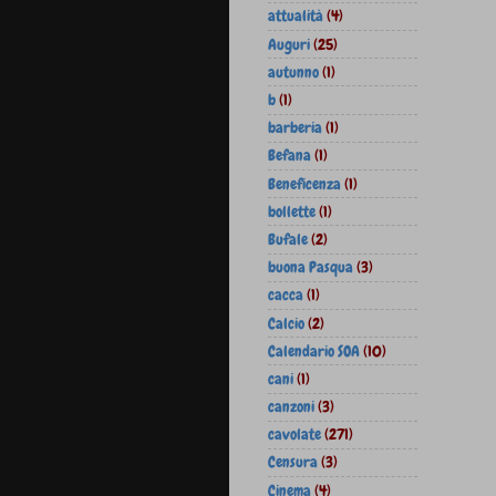
attualità
(4)
Auguri
(25)
autunno
(1)
b
(1)
barberia
(1)
Befana
(1)
Beneficenza
(1)
bollette
(1)
Bufale
(2)
buona Pasqua
(3)
cacca
(1)
Calcio
(2)
Calendario SOA
(10)
cani
(1)
canzoni
(3)
cavolate
(271)
Censura
(3)
Cinema
(4)