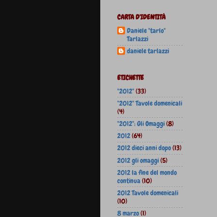
CARTA D'IDENTITÀ
Daniele "tarlo"
Tarlazzi
daniele tarlazzi
ETICHETTE
"2012"
(33)
"2012" Tavole domenicali
(4)
"2012": Gli Omaggi
(8)
2012
(64)
2012 dieci anni dopo
(13)
2012 gli omaggi
(5)
2012 la fine del mondo
continua
(10)
2012 Tavole domenicali
(10)
8 marzo
(1)