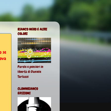
BIANCO NERO E ALTRI
COLORI
o se
uova
Parole e pensieri in
libertà di Daniele
Tarlazzi
CLOWNBIANCO
EDIZIONI