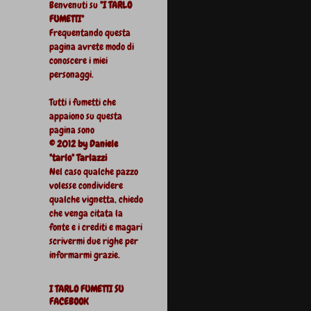
Benvenuti su
"I TARLO
FUMETTI"
Frequentando questa
pagina avrete modo di
conoscere i miei
personaggi.
Tutti i fumetti che
appaiono su questa
pagina sono
© 2012 by Daniele
"tarlo" Tarlazzi
Nel caso qualche pazzo
volesse condividere
qualche vignetta, chiedo
che venga citata la
fonte e i crediti e magari
scrivermi due righe per
informarmi grazie.
I TARLO FUMETTI SU
FACEBOOK