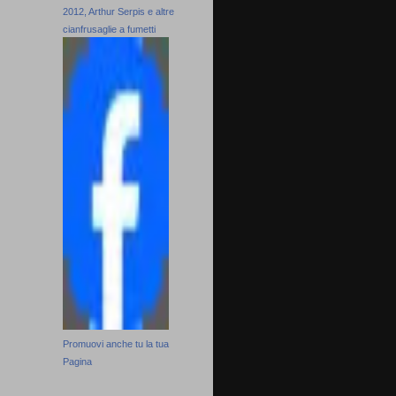
2012, Arthur Serpis e altre
cianfrusaglie a fumetti
Promuovi anche tu la tua
Pagina