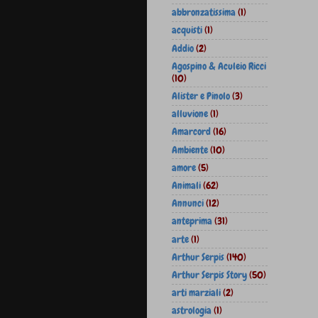
abbronzatissima
(1)
acquisti
(1)
Addio
(2)
Agospino & Aculeio Ricci
(10)
Alister e Pinolo
(3)
alluvione
(1)
Amarcord
(16)
Ambiente
(10)
amore
(5)
Animali
(62)
Annunci
(12)
anteprima
(31)
arte
(1)
Arthur Serpis
(140)
Arthur Serpis Story
(50)
arti marziali
(2)
astrologia
(1)