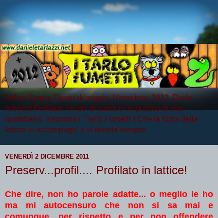
Arthur Serpis, Diario di coppia, Hiroscima, 2012, Darla
Artrosia Perhaps, un po' di satira e un pizzico di vita
quotidiana: insomma i "Tarlo Fumetti"! Che la forza della
lettura vi accompagni e vi diverta sempre.
VENERDÌ 2 DICEMBRE 2011
Preserv...profil.... Profilato in lattice!
Che dire, non ho parole adatte... o meglio le ho
ma mi autocensuro che non si sa mai e
comunque, per rispetto e per non offendere