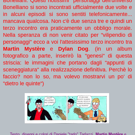
Bonelliani. Questi notissimi personaggi dell'universo
Bonelliano si sono incontrati ufficialmente due volte e
in alcuni episodi si sono sentiti telefonicamente...
mancava qualcosa. Non c'è due senza tre e quindi un
terzo incontro era praticamente un obbligo morale.
Nella speranza di non venir citato per "vilipendio di
personaggi" ecco a voi l'attesissimo terzo incontro tra
Martin Mystère
e
Dylan Dog
. (in un album
fotografico a parte, inserirò la "genesi" di questa
striscia: le immagini che portano dagli "appunti di
sceneggiatura" alla realizzazione definitiva. Perchè lo
faccio? non lo so, ma volevo mostrarvi un po' di
"dietro le quinte")
Testo, disegni e colori di Daniele "tarlo" Tarlazzi.
Martin Mystère
e