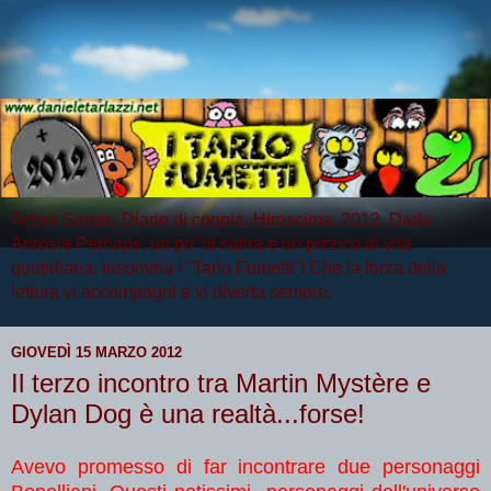
Arthur Serpis, Diario di coppia, Hiroscima, 2012, Darla
Artrosia Perhaps, un po' di satira e un pizzico di vita
quotidiana: insomma i "Tarlo Fumetti"! Che la forza della
lettura vi accompagni e vi diverta sempre.
GIOVEDÌ 15 MARZO 2012
Il terzo incontro tra Martin Mystère e
Dylan Dog è una realtà...forse!
Avevo promesso di far incontrare due personaggi