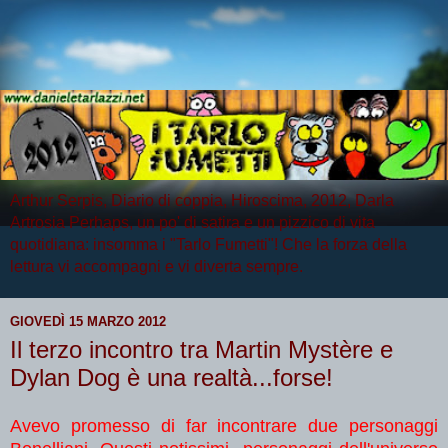
Arthur Serpis, Diario di coppia, Hiroscima, 2012, Darla
Artrosia Perhaps, un po' di satira e un pizzico di vita
quotidiana: insomma i "Tarlo Fumetti"! Che la forza della
lettura vi accompagni e vi diverta sempre.
GIOVEDÌ 15 MARZO 2012
Il terzo incontro tra Martin Mystère e
Dylan Dog è una realtà...forse!
Avevo promesso di far incontrare due personaggi