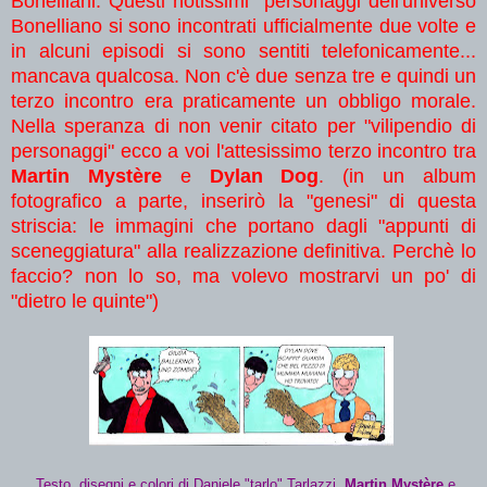
Bonelliani. Questi notissimi personaggi dell'universo
Bonelliano si sono incontrati ufficialmente due volte e
in alcuni episodi si sono sentiti telefonicamente...
mancava qualcosa. Non c'è due senza tre e quindi un
terzo incontro era praticamente un obbligo morale.
Nella speranza di non venir citato per "vilipendio di
personaggi" ecco a voi l'attesissimo terzo incontro tra
Martin Mystère
e
Dylan Dog
. (in un album
fotografico a parte, inserirò la "genesi" di questa
striscia: le immagini che portano dagli "appunti di
sceneggiatura" alla realizzazione definitiva. Perchè lo
faccio? non lo so, ma volevo mostrarvi un po' di
"dietro le quinte")
Testo, disegni e colori di Daniele "tarlo" Tarlazzi.
Martin Mystère
e