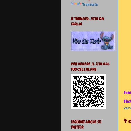
Translate
E' TORNATO...VITA DA
TARLO!
PER VEDERE IL SITO DAL
TUO CELLULARE
Pubb
Etic
vari
4 
SEGUIMI ANCHE SU
TWITTER