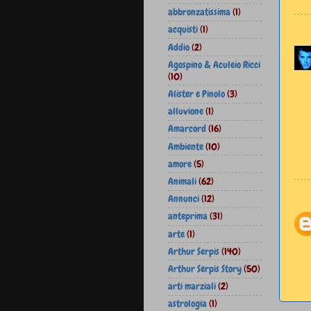
abbronzatissima
(1)
acquisti
(1)
Addio
(2)
Agospino & Aculeio Ricci
(10)
Alister e Pinolo
(3)
alluvione
(1)
Amarcord
(16)
Ambiente
(10)
amore
(5)
Animali
(62)
Annunci
(12)
anteprima
(31)
arte
(1)
Arthur Serpis
(140)
Arthur Serpis Story
(50)
arti marziali
(2)
astrologia
(1)