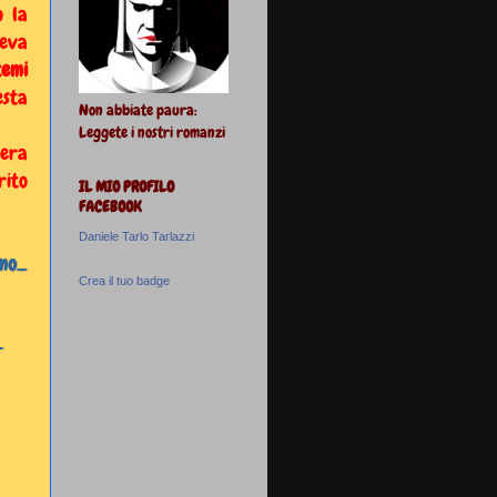
o la
eva
temi
sta
Non abbiate paura:
Leggete i nostri romanzi
cera
rito
IL MIO PROFILO
FACEBOOK
Daniele Tarlo Tarlazzi
mmo_
Crea il tuo badge
-