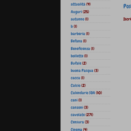
attualità
(4)
Pos
Auguri
(25)
autunno
(1)
Iscri
b
(1)
barberia
(1)
Befana
(1)
Beneficenza
(1)
bollette
(1)
Bufale
(2)
buona Pasqua
(3)
cacca
(1)
Calcio
(2)
Calendario SOA
(10)
cani
(1)
canzoni
(3)
cavolate
(271)
Censura
(3)
Cinema
(4)