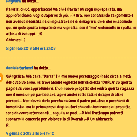
Angelica
ha detto...
Daniele, ohibò, opperbacco! Ma chi è Darla? Mi cogli impreparata, ma
approfondiamo, voglio saperne di più. :-)) Ora, non conoscendo l'argomento e
non avendo necessità ne di ingrassare ne di dimagrire, direi che mi acomodo
qui, mi godo questa simpaticissima vignetta, con il "mio" violoncello in spalla, in
attesa di sviluppi.:-)))
Abbracci:-)
8 gennaio 2013 alle ore 21:03
daniele tarlazzi
ha detto...
@Angelica: Mia cara, "Darla" è il mio nuovo personaggio (nato circa a metà
dello scorso anno, ne trovi alcune vignette nell'etichetta "DARLA" su questa
pagine se vuoi approfondire. E' un nuovo progetto che vedrà questa ragazza
con il nome un po' particolare, agire anche sotto testi e disegni di altre
persone... Non dovrei dirlo perchè ne sono il padre putativo e peccherei di
immodestia, ma le prime prove degli autori che collaboreranno al progetto,
sono davvero interessanti... seguila se puoi. :-D Nel frattempo potresti
suonarmi il concerto per violoncello di Dvorak :-D Un abbraccio.
D.
9 gennaio 2013 alle ore 14:12