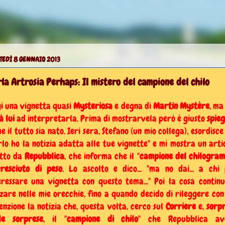
TEDÌ 8 GENNAIO 2013
la Artrosia Perhaps: Il mistero del campione del chilo
i una vignetta quasi
Mysteriosa
e degna di
Martin Mystère
, m
à lui
ad interpretarla. Prima di mostrarvela però è giusto
spie
e il tutto sia nato. Ieri sera, Stefano
(un
mio collega), esordisce
rlo ho la notizia adatta alle tue vignette" e mi mostra un arti
tto da
Repubblica
, che informa che il "
campione del chilogra
cresciuto di peso
. Lo ascolto e dico... "ma no dai... a chi
eressare una vignetta con questo tema..." Poi la cosa contin
zare nelle mie orecchie, fino a quando decido di rileggere con
enzione la notizia che, questa volta, cerco sul
Corriere
e,
sorp
le sorprese
, il "
campione di chilo
" che Repubblica av