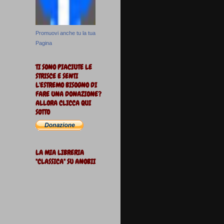
Promuovi anche tu la tua
Pagina
TI SONO PIACIUTE LE
STRISCE E SENTI
L'ESTREMO BISOGNO DI
FARE UNA DONAZIONE?
ALLORA CLICCA QUI
SOTTO
LA MIA LIBRERIA
"CLASSICA" SU ANOBII