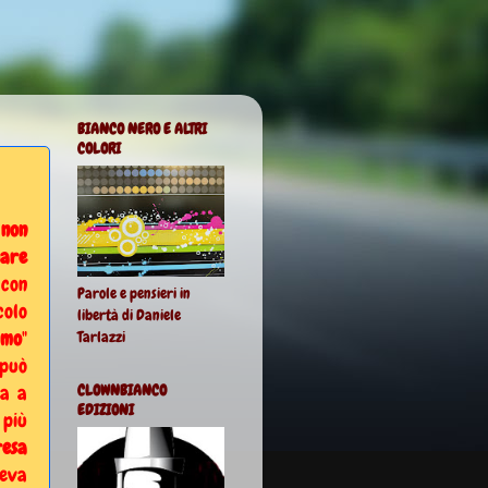
BIANCO NERO E ALTRI
COLORI
a
non
gare
 con
Parole e pensieri in
colo
libertà di Daniele
mmo
"
Tarlazzi
 può
ua a
CLOWNBIANCO
EDIZIONI
 più
resa
eva