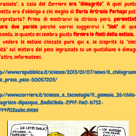
grassato", a casa del Corriere
era "dimagrito"
. A quel punt
netta era d'obbligo e chi meglio di
Darla Artrosia Perhaps
pot
erpretarla? Prima di mostrarvi la striscia però,
permette
cora due parole
perchè vorrei suggerirvi i
"link"
di que
cenda, in quanto mi sembra giusto
fornire le fonti della notizia.
 vedere le notizie cliccate pure qui e, se scoprite la "sin
ità" sul mistero del peso ingrassato su un quotidiano e dimag
l'altro, informatemi.
p://www.repubblica.it/scienze/2013/01/07/news/il_chilogra
se_preso_peso-50057203/
p://www.corriere.it/scienze_e_tecnologie/11_gennaio_26/chilo
agrisce-dipasqua_8edb0bda-294f-11e0-b732-
144f02aabc.shtml