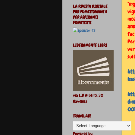
"in
LA RIVISTA DIGITALE
vig
PER FUMETTOMANI E
PER ASPIRANTI
int
FUMETTISTI
an
fac
Per
LIBERAMENTE LIBRI
ver
sul
htt
ba
htt
via L.B Alberti, 30
dim
Ravenna
00
TRANSLATE
Powered by