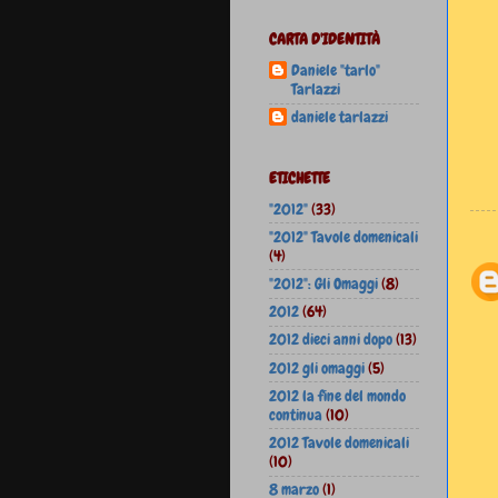
CARTA D'IDENTITÀ
Daniele "tarlo"
Tarlazzi
daniele tarlazzi
ETICHETTE
"2012"
(33)
"2012" Tavole domenicali
(4)
"2012": Gli Omaggi
(8)
2012
(64)
2012 dieci anni dopo
(13)
2012 gli omaggi
(5)
2012 la fine del mondo
continua
(10)
2012 Tavole domenicali
(10)
8 marzo
(1)