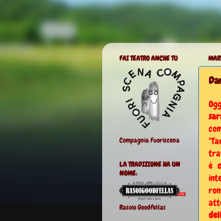
FAI TEATRO ANCHE TU
MAR
Dar
Ogg
sar
com
"Ta
Compagnia Fuoriscena
tra
è
LA TRADIZIONE HA UN
NOME:
int
ron
att
Rasoio Goodfellas
del