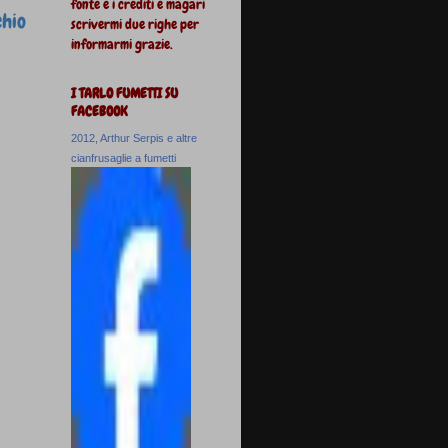
fonte e i crediti e magari
chio
scrivermi due righe per
informarmi grazie.
I TARLO FUMETTI SU
FACEBOOK
2012, Arthur Serpis e altre
cianfrusaglie a fumetti