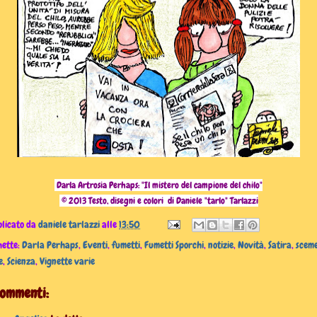
Darla Artrosia Perhaps:
"Il mistero del campione del chilo"
© 2013 Testo, disegni e colori di Daniele "tarlo" Tarlazzi
licato da
daniele tarlazzi
alle
13:50
hette:
Darla Perhaps
,
Eventi
,
fumetti
,
Fumetti Sporchi
,
notizie
,
Novità
,
Satira
,
scem
e
,
Scienza
,
Vignette varie
commenti: