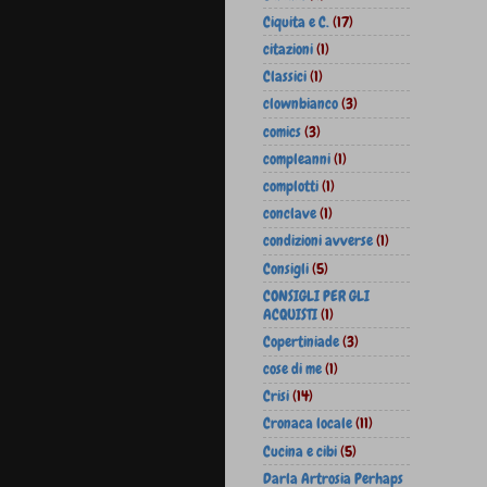
Ciquita e C.
(17)
citazioni
(1)
Classici
(1)
clownbianco
(3)
comics
(3)
compleanni
(1)
complotti
(1)
conclave
(1)
condizioni avverse
(1)
Consigli
(5)
CONSIGLI PER GLI
ACQUISTI
(1)
Copertiniade
(3)
cose di me
(1)
Crisi
(14)
Cronaca locale
(11)
Cucina e cibi
(5)
Darla Artrosia Perhaps