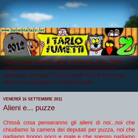
Arthur Serpis, Diario di coppia, Hiroscima, 2012, Darla
Artrosia Perhaps, un po' di satira e un pizzico di vita
quotidiana: insomma i "Tarlo Fumetti"! Che la forza della
lettura vi accompagni e vi diverta sempre.
VENERDÌ 16 SETTEMBRE 2011
Alieni e... puzze
Chissà cosa penseranno gli alieni di noi...noi che
chiudiamo la camera dei deputati per puzza, noi che
parliamo troppo poco e male e che spesso parliamo