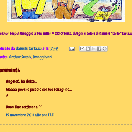
rthur Serpis: Omaggio a Tex Willer © 2010 Testo, disegni e colori di Daniele "tarlo" Tarlaz
licato da
daniele tarlazzi
alle
17:49
hette:
Arthur Serpis
,
Omaggi vari
commenti:
AngeloC. ha detto...
Maaaa povero piccolo col suo sonaglino...
:)
Buon fine settimana ^^
19 novembre 2011 alle ore 17:11