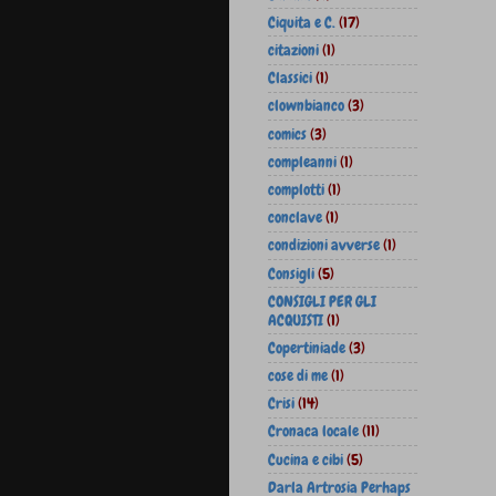
Ciquita e C.
(17)
citazioni
(1)
Classici
(1)
clownbianco
(3)
comics
(3)
compleanni
(1)
complotti
(1)
conclave
(1)
condizioni avverse
(1)
Consigli
(5)
CONSIGLI PER GLI
ACQUISTI
(1)
Copertiniade
(3)
cose di me
(1)
Crisi
(14)
Cronaca locale
(11)
Cucina e cibi
(5)
Darla Artrosia Perhaps