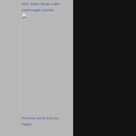
2012, Arthur Serpis e altre
cianfrusaglie a fumetti
Promuovi anche tu la tua
Pagina