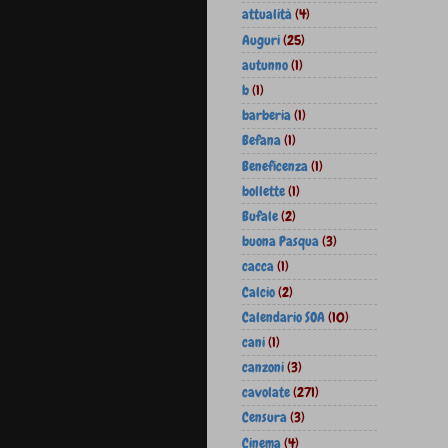
attualità
(4)
Auguri
(25)
autunno
(1)
b
(1)
barberia
(1)
Befana
(1)
Beneficenza
(1)
bollette
(1)
Bufale
(2)
buona Pasqua
(3)
cacca
(1)
Calcio
(2)
Calendario SOA
(10)
cani
(1)
canzoni
(3)
cavolate
(271)
Censura
(3)
Cinema
(4)