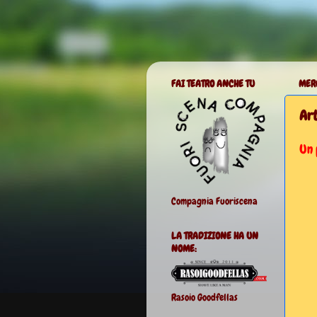
FAI TEATRO ANCHE TU
MER
Art
Un 
Compagnia Fuoriscena
LA TRADIZIONE HA UN
NOME:
Rasoio Goodfellas