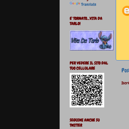
Translate
E' TORNATO...VITA DA
TARLO!
PER VEDERE IL SITO DAL
TUO CELLULARE
Pos
Iscri
SEGUIMI ANCHE SU
TWITTER