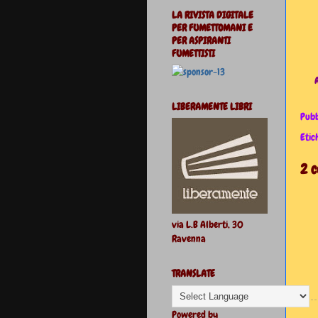
LA RIVISTA DIGITALE
PER FUMETTOMANI E
PER ASPIRANTI
FUMETTISTI
A
LIBERAMENTE LIBRI
Pubb
Etic
2 
via L.B Alberti, 30
Ravenna
TRANSLATE
Powered by