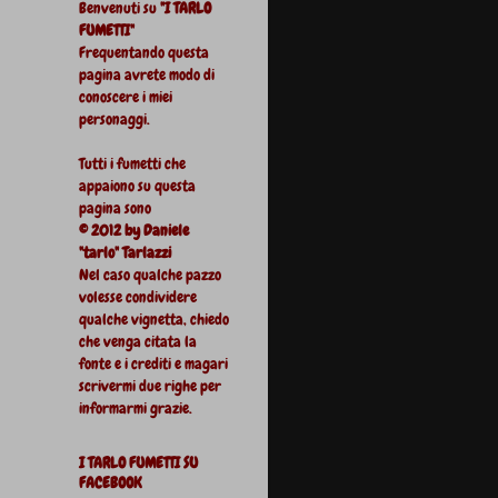
Benvenuti su
"I TARLO
FUMETTI"
Frequentando questa
pagina avrete modo di
conoscere i miei
personaggi.
Tutti i fumetti che
appaiono su questa
pagina sono
© 2012 by Daniele
"tarlo" Tarlazzi
Nel caso qualche pazzo
volesse condividere
qualche vignetta, chiedo
che venga citata la
fonte e i crediti e magari
scrivermi due righe per
informarmi grazie.
I TARLO FUMETTI SU
FACEBOOK