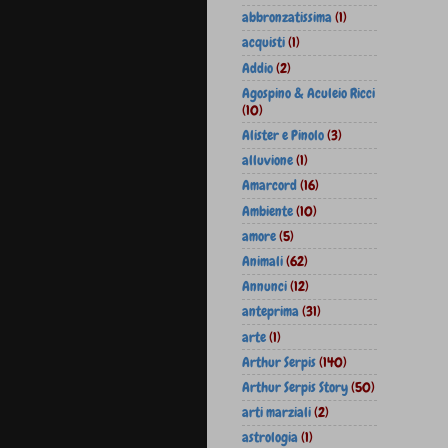
abbronzatissima
(1)
acquisti
(1)
Addio
(2)
Agospino & Aculeio Ricci
(10)
Alister e Pinolo
(3)
alluvione
(1)
Amarcord
(16)
Ambiente
(10)
amore
(5)
Animali
(62)
Annunci
(12)
anteprima
(31)
arte
(1)
Arthur Serpis
(140)
Arthur Serpis Story
(50)
arti marziali
(2)
astrologia
(1)