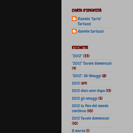
CARTA D'IDENTITÀ
Daniele "tarlo"
Tarlazzi
daniele tarlazzi
ETICHETTE
"2012"
(33)
"2012" Tavole domenicali
(4)
"2012": Gli Omaggi
(8)
2012
(64)
2012 dieci anni dopo
(13)
2012 gli omaggi
(5)
2012 la fine del mondo
continua
(10)
2012 Tavole domenicali
(10)
8 marzo
(1)