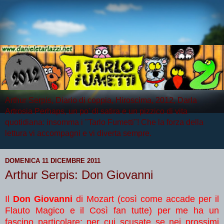
Arthur Serpis, Diario di coppia, Hiroscima, 2012, Darla
Artrosia Perhaps, un po' di satira e un pizzico di vita
quotidiana: insomma i "Tarlo Fumetti"! Che la forza della
lettura vi accompagni e vi diverta sempre.
DOMENICA 11 DICEMBRE 2011
Arthur Serpis: Don Giovanni
Il
Don Giovanni
di Mozart (così come accade per il
Flauto Magico e il Così fan tutte) per me ha un
fascino particolare: per cui scusate se nei prossimi