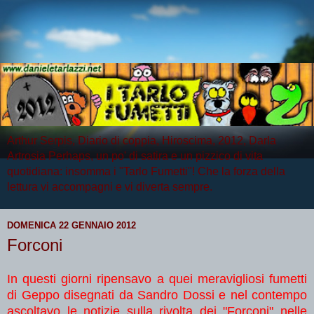
Arthur Serpis, Diario di coppia, Hiroscima, 2012, Darla
Artrosia Perhaps, un po' di satira e un pizzico di vita
quotidiana: insomma i "Tarlo Fumetti"! Che la forza della
lettura vi accompagni e vi diverta sempre.
DOMENICA 22 GENNAIO 2012
Forconi
In questi giorni ripensavo a quei meravigliosi fumetti
di Geppo disegnati da Sandro Dossi e nel contempo
ascoltavo le notizie sulla rivolta dei "Forconi" nelle