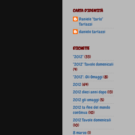
CARTA D'IDENTITÀ
Daniele "tarlo"
Tarlazzi
daniele tarlazzi
ETICHETTE
"2012"
(33)
"2012" Tavole domenicali
(4)
"2012": Gli Omaggi
(8)
2012
(64)
2012 dieci anni dopo
(13)
2012 gli omaggi
(5)
2012 la fine del mondo
continua
(10)
2012 Tavole domenicali
(10)
8 marzo
(1)