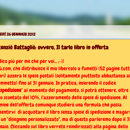
EDÌ 26 GENNAIO 2012
enziò Battagliò: ovvero, Il tarlo libro in offerta
dico più per me che per voi... ;-))
ù.com, che distribuisce il mio libercolo a fumetti (52 pagine tutt
ori) azzera le spese postali (solitamente piuttosto abbastanza a
ammetto) fino al 31 gennaio. In pratica, inserendo il codice
tspedizione
" al momento del pagamento, si potrà ottenere, oltre 
ro scontato del 10%, l'azzeramento delle spese di spedizione. Al
mine dell'offerta comunque studierò una formula che possa
sentirvi di acquistare il libro senza spese di spedizione e magar
 un "disegnino personalizzato", ma di questo parleremo dopo il 3
naio. Cliccando sul libro verrete reindirizzati alla pagina dello