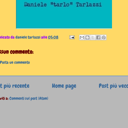
licato da
daniele tarlazzi
alle
05:08
ssun commento:
Posta un commento
t più recente
Home page
Post più vec
viti a:
Commenti sul post (Atom)