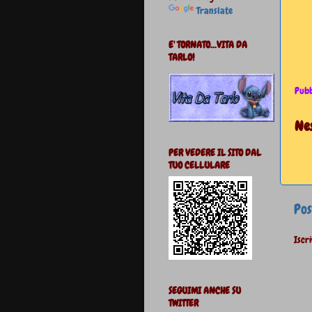
Translate
E' TORNATO...VITA DA
TARLO!
Pubb
Ne
PER VEDERE IL SITO DAL
TUO CELLULARE
Pos
Iscri
SEGUIMI ANCHE SU
TWITTER