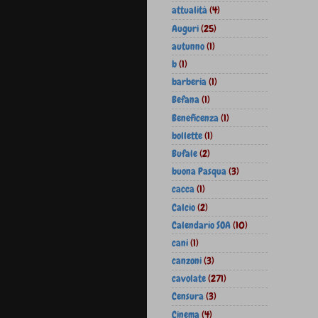
attualità
(4)
Auguri
(25)
autunno
(1)
b
(1)
barberia
(1)
Befana
(1)
Beneficenza
(1)
bollette
(1)
Bufale
(2)
buona Pasqua
(3)
cacca
(1)
Calcio
(2)
Calendario SOA
(10)
cani
(1)
canzoni
(3)
cavolate
(271)
Censura
(3)
Cinema
(4)