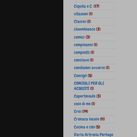
Ciquita e C.
(17)
citazioni
(1)
Classici
(1)
clownbianco
(3)
comics
(3)
compleanni
(1)
complotti
(1)
conclave
(1)
condizioni avverse
(1)
Consigli
(5)
CONSIGLI PER GLI
ACQUISTI
(1)
Copertiniade
(3)
cose di me
(1)
Crisi
(14)
Cronaca locale
(11)
Cucina e cibi
(5)
Darla Artrosia Perhaps