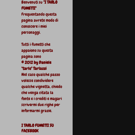
Benvenuti su
"I TARLO
FUMETTI"
Frequentando questa
pagina avrete modo di
conoscere i miei
personaggi.
Tutti i fumetti che
appaiono su questa
pagina sono
© 2012 by Daniele
"tarlo" Tarlazzi
Nel caso qualche pazzo
volesse condividere
qualche vignetta, chiedo
che venga citata la
fonte e i crediti e magari
scrivermi due righe per
informarmi grazie.
I TARLO FUMETTI SU
FACEBOOK