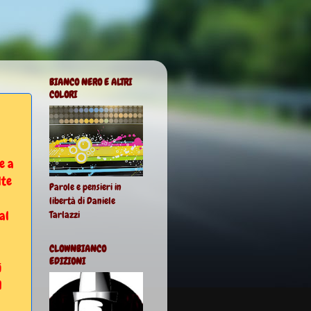
BIANCO NERO E ALTRI
COLORI
e a
lte
Parole e pensieri in
libertà di Daniele
al
Tarlazzi
CLOWNBIANCO
EDIZIONI
i
1