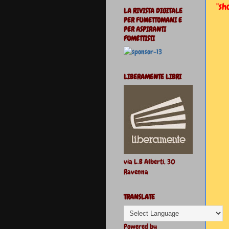
"sh
LA RIVISTA DIGITALE
PER FUMETTOMANI E
PER ASPIRANTI
FUMETTISTI
LIBERAMENTE LIBRI
via L.B Alberti, 30
Ravenna
TRANSLATE
Powered by