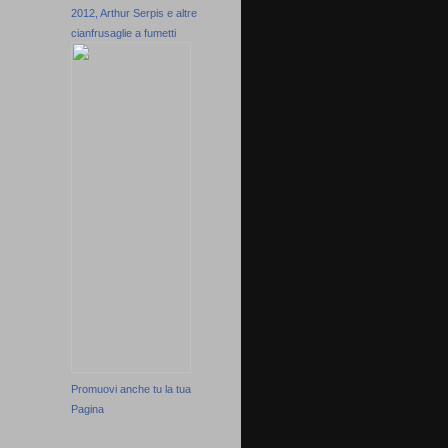
2012, Arthur Serpis e altre
cianfrusaglie a fumetti
Promuovi anche tu la tua
Pagina