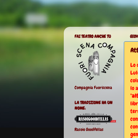
FAI TEATRO ANCHE TU
GIOV
Att
Lo 
Lul
col
lo 
Compagnia Fuoriscena
"
al
lib
LA TRADIZIONE HA UN
NOME:
ter
con
con
Rasoio Goodfellas
gen