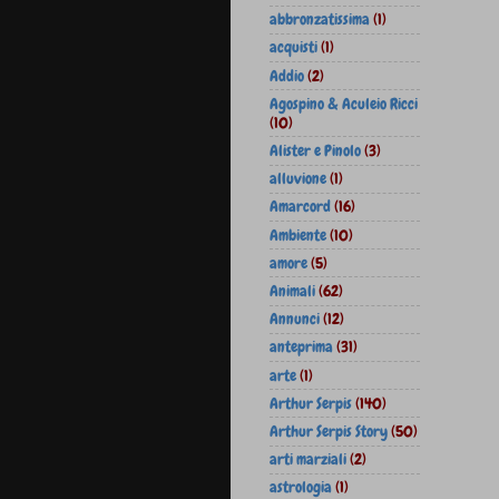
abbronzatissima
(1)
acquisti
(1)
Addio
(2)
Agospino & Aculeio Ricci
(10)
Alister e Pinolo
(3)
alluvione
(1)
Amarcord
(16)
Ambiente
(10)
amore
(5)
Animali
(62)
Annunci
(12)
anteprima
(31)
arte
(1)
Arthur Serpis
(140)
Arthur Serpis Story
(50)
arti marziali
(2)
astrologia
(1)