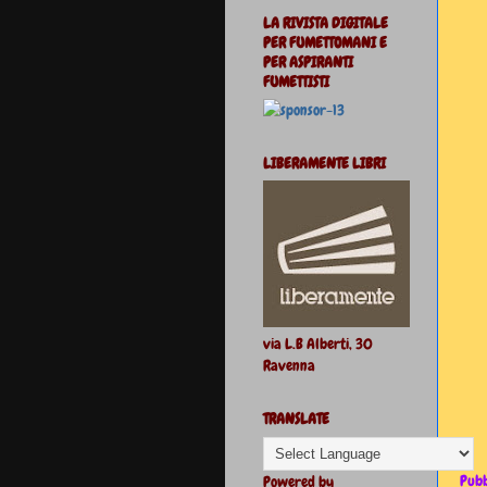
LA RIVISTA DIGITALE
PER FUMETTOMANI E
PER ASPIRANTI
FUMETTISTI
LIBERAMENTE LIBRI
via L.B Alberti, 30
Ravenna
TRANSLATE
Pubb
Powered by