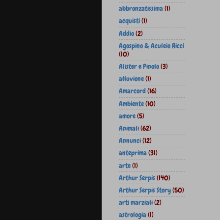
abbronzatissima
(1)
acquisti
(1)
Addio
(2)
Agospino & Aculeio Ricci
(10)
Alister e Pinolo
(3)
alluvione
(1)
Amarcord
(16)
Ambiente
(10)
amore
(5)
Animali
(62)
Annunci
(12)
anteprima
(31)
arte
(1)
Arthur Serpis
(140)
Arthur Serpis Story
(50)
arti marziali
(2)
astrologia
(1)