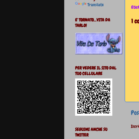
Translate
Etic
E' TORNATO...VITA DA
1 
TARLO!
PER VEDERE IL SITO DAL
TUO CELLULARE
Pos
Iscri
SEGUIMI ANCHE SU
TWITTER