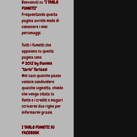
Benvenuti su
"I TARLO
FUMETTI"
Frequentando questa
pagina avrete modo di
conoscere i miei
personaggi.
Tutti i fumetti che
appaiono su questa
pagina sono
© 2012 by Daniele
"tarlo" Tarlazzi
Nel caso qualche pazzo
volesse condividere
qualche vignetta, chiedo
che venga citata la
fonte e i crediti e magari
scrivermi due righe per
informarmi grazie.
I TARLO FUMETTI SU
FACEBOOK