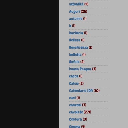
attualità
(4)
Auguri
(25)
autunno
(1)
b
(1)
barberia
(1)
Befana
(1)
Beneficenza
(1)
bollette
(1)
Bufale
(2)
buona Pasqua
(3)
cacca
(1)
Calcio
(2)
Calendario SOA
(10)
cani
(1)
canzoni
(3)
cavolate
(271)
Censura
(3)
Cinema
(4)