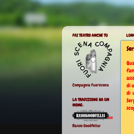
FAI TEATRO ANCHE TU
LUN
Ser
Qua
fan
ass
di 
Compagnia Fuoriscena
di 
Se
LA TRADIZIONE HA UN
NOME:
sco
Rasoio Goodfellas