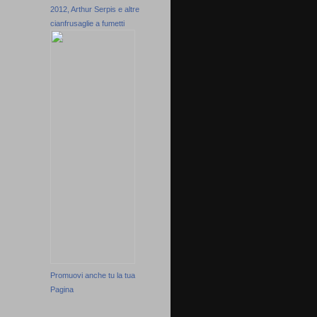
2012, Arthur Serpis e altre
cianfrusaglie a fumetti
Promuovi anche tu la tua
Pagina