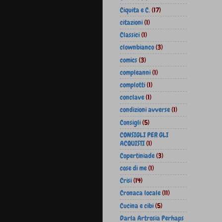
Ciquita e C.
(17)
citazioni
(1)
Classici
(1)
clownbianco
(3)
comics
(3)
compleanni
(1)
complotti
(1)
conclave
(1)
condizioni avverse
(1)
Consigli
(5)
CONSIGLI PER GLI
ACQUISTI
(1)
Copertiniade
(3)
cose di me
(1)
Crisi
(14)
Cronaca locale
(11)
Cucina e cibi
(5)
Darla Artrosia Perhaps