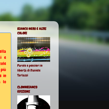
BIANCO NERO E ALTRI
COLORI
ella
li e
cole
Parole e pensieri in
 più
libertà di Daniele
e in
Tarlazzi
 lo
CLOWNBIANCO
EDIZIONI