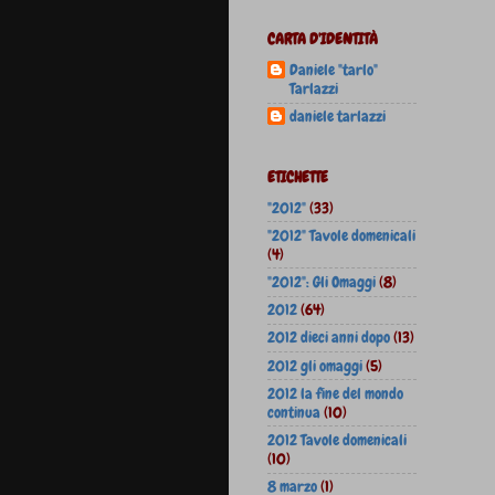
CARTA D'IDENTITÀ
Daniele "tarlo"
Tarlazzi
daniele tarlazzi
ETICHETTE
"2012"
(33)
"2012" Tavole domenicali
(4)
"2012": Gli Omaggi
(8)
2012
(64)
2012 dieci anni dopo
(13)
2012 gli omaggi
(5)
2012 la fine del mondo
continua
(10)
2012 Tavole domenicali
(10)
8 marzo
(1)