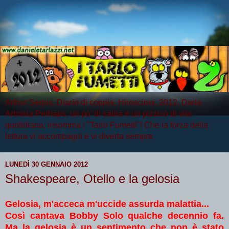
Arthur Serpis, Diario di coppia, Hiroscima, 2012, Darla
Artrosia Perhaps, un po' di satira e un pizzico di vita
quotidiana: insomma i "Tarlo Fumetti"! Che la forza della
lettura vi accompagni e vi diverta sempre.
LUNEDÌ 30 GENNAIO 2012
Shakespeare, Otello e la gelosia
Gelosia, m'acceca m'uccide assurda malattia...
Così cantava Bobby Solo qualche decennio fa.
Ma la gelosia è un sentimento che non è stato