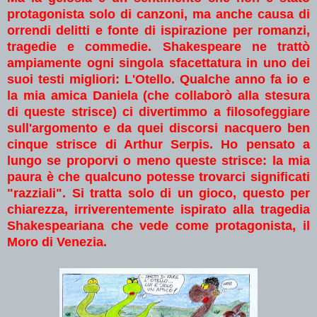
protagonista solo di canzoni, ma anche causa di
orrendi delitti e fonte di ispirazione per romanzi,
tragedie e commedie. Shakespeare ne trattò
ampiamente ogni singola sfacettatura in uno dei
suoi testi migliori: L'Otello. Qualche anno fa io e
la mia amica Danie
la (che collaborò alla stesura
di queste strisce) ci divertimmo a filosofeggiare
sull'argomento e da quei discorsi nacquero ben
cinque strisce di Arthur Serpis. Ho pensato a
lungo se proporvi o meno queste strisce: la mia
paura è che qualcuno potesse trovarci significati
"razziali". Si tratta solo di un gioco, questo per
chiarezza, irriverentemente ispirato alla tragedia
Shakespeariana che vede come protagonista, il
Moro di Venezia.