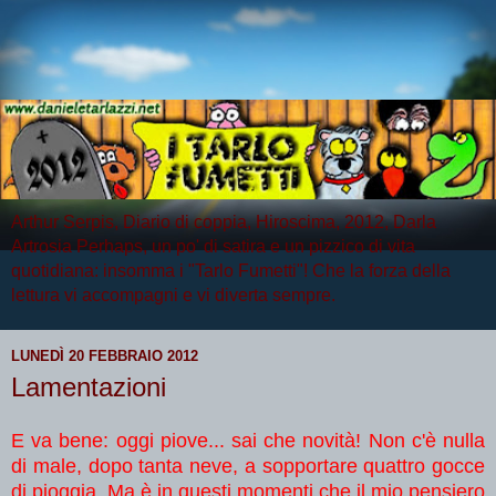
Arthur Serpis, Diario di coppia, Hiroscima, 2012, Darla
Artrosia Perhaps, un po' di satira e un pizzico di vita
quotidiana: insomma i "Tarlo Fumetti"! Che la forza della
lettura vi accompagni e vi diverta sempre.
LUNEDÌ 20 FEBBRAIO 2012
Lamentazioni
E va bene: oggi piove... sai che novità! Non c'è nulla
di male, dopo tanta neve, a sopportare quattro gocce
di pioggia. Ma è in questi momenti che il mio pensiero