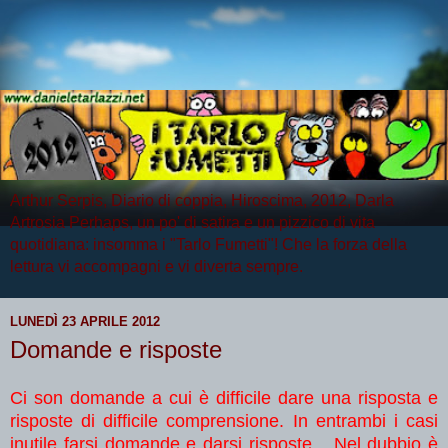
Arthur Serpis, Diario di coppia, Hiroscima, 2012, Darla
Artrosia Perhaps, un po' di satira e un pizzico di vita
quotidiana: insomma i "Tarlo Fumetti"! Che la forza della
lettura vi accompagni e vi diverta sempre.
LUNEDÌ 23 APRILE 2012
Domande e risposte
Ci son domande a cui è difficile dare una risposta e
risposte di difficile comprensione. In entrambi i casi
inutile farsi domande e darsi risposte... Nel dubbio è