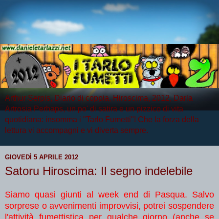
Arthur Serpis, Diario di coppia, Hiroscima, 2012, Darla
Artrosia Perhaps, un po' di satira e un pizzico di vita
quotidiana: insomma i "Tarlo Fumetti"! Che la forza della
lettura vi accompagni e vi diverta sempre.
GIOVEDÌ 5 APRILE 2012
Satoru Hiroscima: Il segno indelebile
Siamo quasi giunti al week end di Pasqua. Salvo
sorprese o avvenimenti improvvisi, potrei sospendere
l'attività fumettistica per qualche giorno (anche se