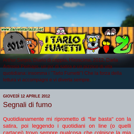
Arthur Serpis, Diario di coppia, Hiroscima, 2012, Darla
Artrosia Perhaps, un po' di satira e un pizzico di vita
quotidiana: insomma i "Tarlo Fumetti"! Che la forza della
lettura vi accompagni e vi diverta sempre.
GIOVEDÌ 12 APRILE 2012
Segnali di fumo
Quotidianamente mi riprometto di "far basta" con la
satira, poi leggendo i quotidiani on line (o quelli
cartacei) trovo sempre qualcosa che colpisce la mia