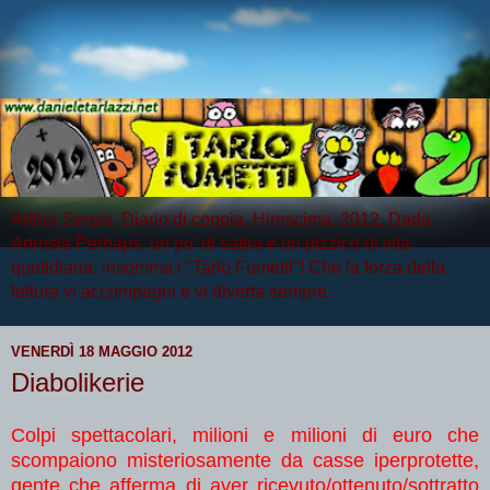
Arthur Serpis, Diario di coppia, Hiroscima, 2012, Darla
Artrosia Perhaps, un po' di satira e un pizzico di vita
quotidiana: insomma i "Tarlo Fumetti"! Che la forza della
lettura vi accompagni e vi diverta sempre.
VENERDÌ 18 MAGGIO 2012
Diabolikerie
Colpi spettacolari, milioni e milioni di euro che
scompaiono misteriosamente da casse iperprotette,
gente che afferma di aver ricevuto/ottenuto/sottratto