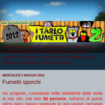
Arthur Serpis, Diario di coppia, Hiroscima, 2012, Darla
Artrosia Perhaps, un po' di satira e un pizzico di vita
quotidiana: insomma i "Tarlo Fumetti"! Che la forza della
lettura vi accompagni e vi diverta sempre.
MERCOLEDÌ 2 MAGGIO 2012
Fumetti sporchi
Ho scoperto, curiosando nelle statistiche delle visite
al mio sito, che ben
58 persone
, nell'arco di questi
ultimi mesi, hanno raggiunto le mie pagine cercando