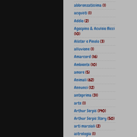
abbronzatissima
(1)
acquisti
(1)
Addio
(2)
Agospino & Aculeio Ricci
(10)
Alister e Pinolo
(3)
alluvione
(1)
Amarcord
(16)
Ambiente
(10)
amore
(5)
Animali
(62)
Annunci
(12)
anteprima
(31)
arte
(1)
Arthur Serpis
(140)
Arthur Serpis Story
(50)
arti marziali
(2)
astrologia
(1)