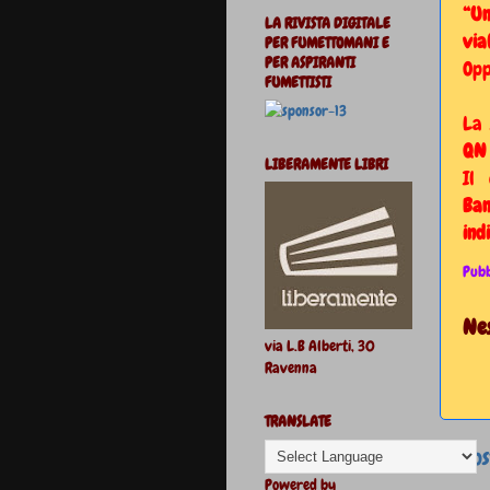
“Un
LA RIVISTA DIGITALE
via
PER FUMETTOMANI E
PER ASPIRANTI
Op
FUMETTISTI
La 
QN 
LIBERAMENTE LIBRI
Il
Ban
ind
Pubb
Ne
via L.B Alberti, 30
Ravenna
TRANSLATE
Pos
Powered by