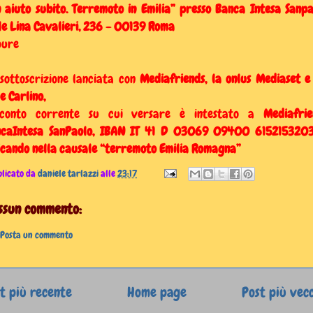
 aiuto subito. Terremoto in Emilia” presso Banca Intesa Sanpa
le Lina Cavalieri, 236 - 00139 Roma
pure
sottoscrizione lanciata con
Mediafriends, la onlus Mediaset e
e Carlino,
 conto corrente su cui versare è intestato a
Mediafrien
caIntesa SanPaolo, IBAN IT 41 D 03069 09400 615215320
icando nella causale “terremoto Emilia Romagna”
licato da
daniele tarlazzi
alle
23:17
ssun commento:
Posta un commento
t più recente
Home page
Post più vec