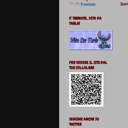
Iscri
Translate
E' TORNATO...VITA DA
TARLO!
PER VEDERE IL SITO DAL
TUO CELLULARE
SEGUIMI ANCHE SU
TWITTER