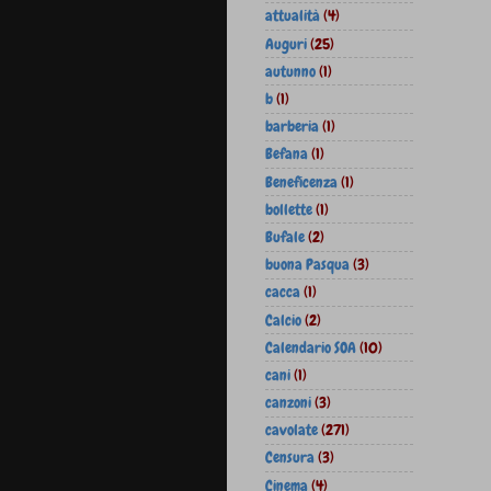
attualità
(4)
Auguri
(25)
autunno
(1)
b
(1)
barberia
(1)
Befana
(1)
Beneficenza
(1)
bollette
(1)
Bufale
(2)
buona Pasqua
(3)
cacca
(1)
Calcio
(2)
Calendario SOA
(10)
cani
(1)
canzoni
(3)
cavolate
(271)
Censura
(3)
Cinema
(4)