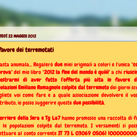
TEDÌ 22 MAGGIO 2012
favore dei terremotati
asta anomala... Regalerò
due
miei originali a colori e l'unica "
c
prova
" del mio libro "
2012 la fine del mondo è quiiii
" a chi
riusci
ostrarmi di aver fatto l'offerta più alta in favore d
olazioni Emiliano Romagnole
colpite dal terremoto
dei giorni sco
gliete voi come fare e a quale associazione devolvere il vo
tributo, io posso suggerire queste
due possibilità
.
Corriere della Sera e Tg La7
hanno promosso una raccolta di f
 le popolazioni colpite dal terremoto. I versamenti si pos
ettuare al conto corrente
IT 73 L 03069 05061 1000000006