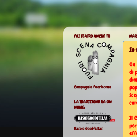
FAI TEATRO ANCHE TU
MAR
In 
Un 
di 
dim
pop
Compagnia Fuoriscena
Sce
con
LA TRADIZIONE HA UN
NOME:
Il 
per
Rasoio Goodfellas
eff