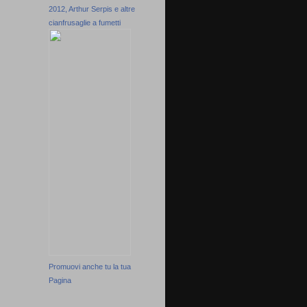
2012, Arthur Serpis e altre
cianfrusaglie a fumetti
Promuovi anche tu la tua
Pagina