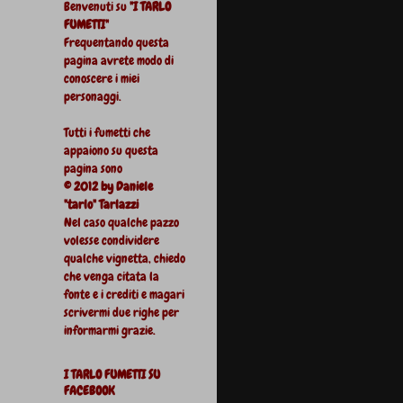
Benvenuti su
"I TARLO
FUMETTI"
Frequentando questa
pagina avrete modo di
conoscere i miei
personaggi.
Tutti i fumetti che
appaiono su questa
pagina sono
© 2012 by Daniele
"tarlo" Tarlazzi
Nel caso qualche pazzo
volesse condividere
qualche vignetta, chiedo
che venga citata la
fonte e i crediti e magari
scrivermi due righe per
informarmi grazie.
I TARLO FUMETTI SU
FACEBOOK