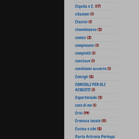
Ciquita e C.
(17)
citazioni
(1)
Classici
(1)
clownbianco
(3)
comics
(3)
compleanni
(1)
complotti
(1)
conclave
(1)
condizioni avverse
(1)
Consigli
(5)
CONSIGLI PER GLI
ACQUISTI
(1)
Copertiniade
(3)
cose di me
(1)
Crisi
(14)
Cronaca locale
(11)
Cucina e cibi
(5)
Darla Artrosia Perhaps