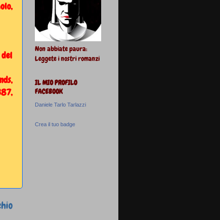
olo,
Non abbiate paura:
 del
Leggete i nostri romanzi
ds,
IL MIO PROFILO
387,
FACEBOOK
Daniele Tarlo Tarlazzi
Crea il tuo badge
chio