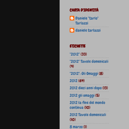
CARTA D'IDENTITÀ
Daniele "tarlo"
Tarlazzi
daniele tarlazzi
ETICHETTE
"2012"
(33)
"2012" Tavole domenicali
(4)
"2012": Gli Omaggi
(8)
2012
(64)
2012 dieci anni dopo
(13)
2012 gli omaggi
(5)
2012 la fine del mondo
continua
(10)
2012 Tavole domenicali
(10)
8 marzo
(1)