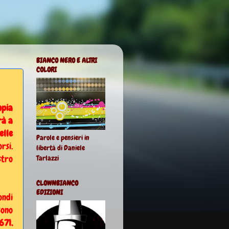
BIANCO NERO E ALTRI
COLORI
opia
rà a
elle
Parole e pensieri in
rsi.
libertà di Daniele
stro
Tarlazzi
CLOWNBIANCO
EDIZIONI
ondi
sono
71.