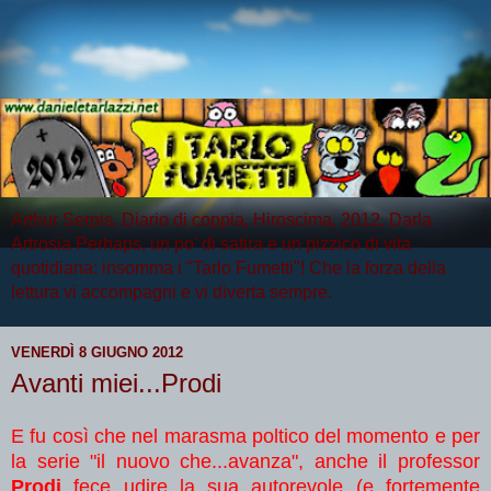
Arthur Serpis, Diario di coppia, Hiroscima, 2012, Darla
Artrosia Perhaps, un po' di satira e un pizzico di vita
quotidiana: insomma i "Tarlo Fumetti"! Che la forza della
lettura vi accompagni e vi diverta sempre.
VENERDÌ 8 GIUGNO 2012
Avanti miei...Prodi
E fu così che nel marasma poltico del momento e per
la serie "il nuovo che...avanza", anche il professor
Prodi
fece udire la sua autorevole (e fortemente