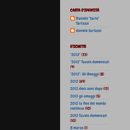
CARTA D'IDENTITÀ
Daniele "tarlo"
Tarlazzi
daniele tarlazzi
ETICHETTE
"2012"
(33)
"2012" Tavole domenicali
(4)
"2012": Gli Omaggi
(8)
2012
(64)
2012 dieci anni dopo
(13)
2012 gli omaggi
(5)
2012 la fine del mondo
continua
(10)
2012 Tavole domenicali
(10)
8 marzo
(1)