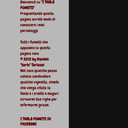
Benvenuti su
"I TARLO
FUMETTI"
Frequentando questa
pagina avrete modo di
conoscere i miei
personaggi.
Tutti i fumetti che
appaiono su questa
pagina sono
© 2012 by Daniele
"tarlo" Tarlazzi
Nel caso qualche pazzo
volesse condividere
qualche vignetta, chiedo
che venga citata la
fonte e i crediti e magari
scrivermi due righe per
informarmi grazie.
I TARLO FUMETTI SU
FACEBOOK