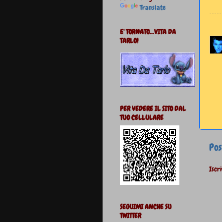
Translate
E' TORNATO...VITA DA
TARLO!
PER VEDERE IL SITO DAL
TUO CELLULARE
Pos
Iscri
SEGUIMI ANCHE SU
TWITTER