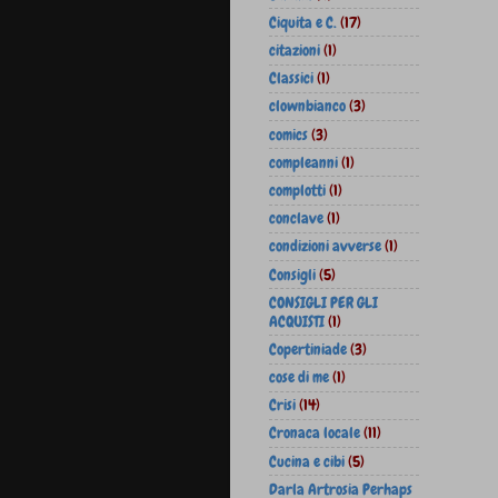
Ciquita e C.
(17)
citazioni
(1)
Classici
(1)
clownbianco
(3)
comics
(3)
compleanni
(1)
complotti
(1)
conclave
(1)
condizioni avverse
(1)
Consigli
(5)
CONSIGLI PER GLI
ACQUISTI
(1)
Copertiniade
(3)
cose di me
(1)
Crisi
(14)
Cronaca locale
(11)
Cucina e cibi
(5)
Darla Artrosia Perhaps