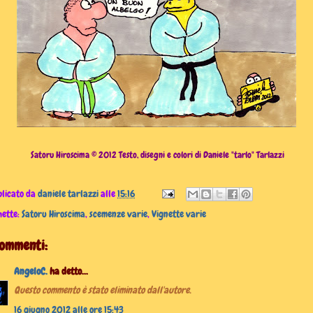
Satoru Hiroscima © 2012 Testo, disegni e colori di Daniele "tarlo" Tarlazzi
licato da
daniele tarlazzi
alle
15:16
hette:
Satoru Hiroscima
,
scemenze varie
,
Vignette varie
commenti:
AngeloC.
ha detto...
Questo commento è stato eliminato dall'autore.
16 giugno 2012 alle ore 15:43