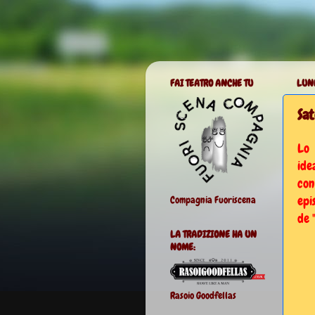
FAI TEATRO ANCHE TU
LUNE
Sat
Lo
ide
con
epi
Compagnia Fuoriscena
de 
LA TRADIZIONE HA UN
NOME:
Rasoio Goodfellas