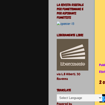
LA RIVISTA DIGITALE
PER FUMETTOMANI E
PER ASPIRANTI
FUMETTISTI
LIBERAMENTE LIBRI
Pubb
Etic
via L.B Alberti, 30
Ravenna
2 
TRANSLATE
Powered by