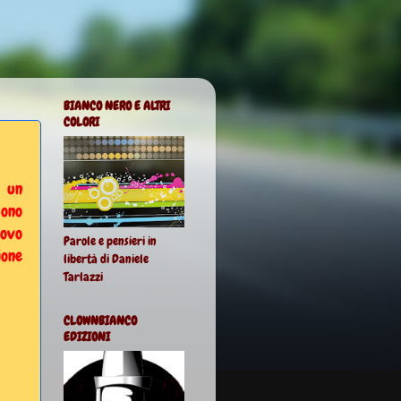
BIANCO NERO E ALTRI
COLORI
r un
cono
uovo
Parole e pensieri in
ione
libertà di Daniele
Tarlazzi
CLOWNBIANCO
EDIZIONI