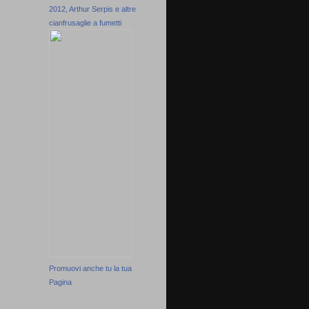
2012, Arthur Serpis e altre
cianfrusaglie a fumetti
Promuovi anche tu la tua
Pagina