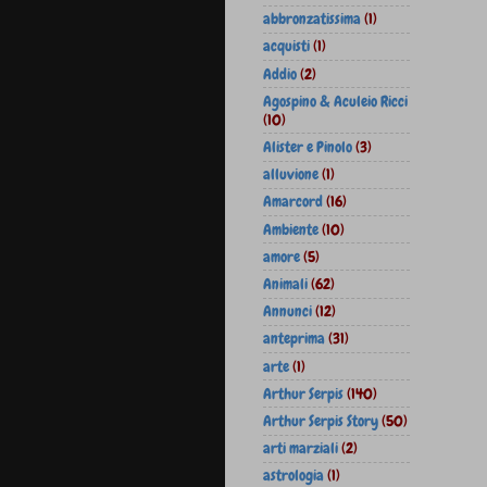
abbronzatissima
(1)
acquisti
(1)
Addio
(2)
Agospino & Aculeio Ricci
(10)
Alister e Pinolo
(3)
alluvione
(1)
Amarcord
(16)
Ambiente
(10)
amore
(5)
Animali
(62)
Annunci
(12)
anteprima
(31)
arte
(1)
Arthur Serpis
(140)
Arthur Serpis Story
(50)
arti marziali
(2)
astrologia
(1)