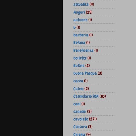
attualità
(4)
Auguri
(25)
autunno
(1)
b
(1)
barberia
(1)
Befana
(1)
Beneficenza
(1)
bollette
(1)
Bufale
(2)
buona Pasqua
(3)
cacca
(1)
Calcio
(2)
Calendario SOA
(10)
cani
(1)
canzoni
(3)
cavolate
(271)
Censura
(3)
Cinema
(4)