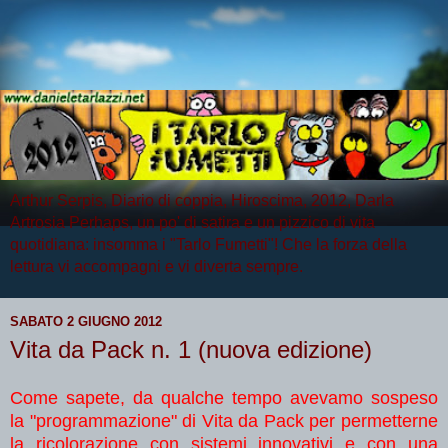
Arthur Serpis, Diario di coppia, Hiroscima, 2012, Darla
Artrosia Perhaps, un po' di satira e un pizzico di vita
quotidiana: insomma i "Tarlo Fumetti"! Che la forza della
lettura vi accompagni e vi diverta sempre.
SABATO 2 GIUGNO 2012
Vita da Pack n. 1 (nuova edizione)
Come sapete, da qualche tempo avevamo sospeso
la "programmazione" di Vita da Pack per permetterne
la ricolorazione con sistemi innovativi e con una