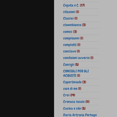
Ciquita e C.
(17)
citazioni
(1)
Classici
(1)
clownbianco
(3)
comics
(3)
compleanni
(1)
complotti
(1)
conclave
(1)
condizioni avverse
(1)
Consigli
(5)
CONSIGLI PER GLI
ACQUISTI
(1)
Copertiniade
(3)
cose di me
(1)
Crisi
(14)
Cronaca locale
(11)
Cucina e cibi
(5)
Darla Artrosia Perhaps