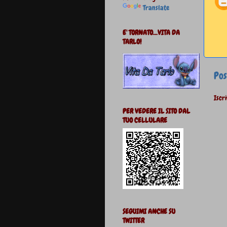
Translate
E' TORNATO...VITA DA
TARLO!
Pos
Iscri
PER VEDERE IL SITO DAL
TUO CELLULARE
SEGUIMI ANCHE SU
TWITTER