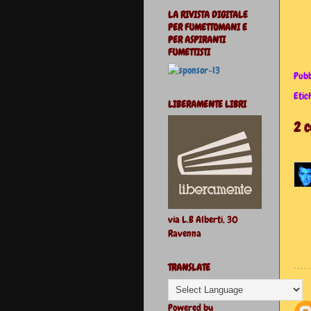
LA RIVISTA DIGITALE
PER FUMETTOMANI E
PER ASPIRANTI
FUMETTISTI
Pubb
Etic
LIBERAMENTE LIBRI
2 
via L.B Alberti, 30
Ravenna
TRANSLATE
Powered by