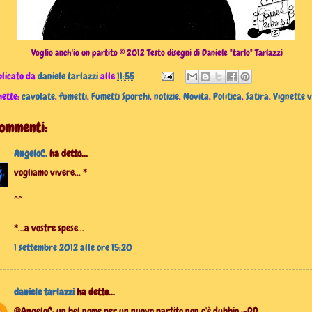
Voglio anch'io un partito © 2012 Testo disegni di Daniele "tarlo" Tarlazzi
licato da
daniele tarlazzi
alle
11:55
hette:
cavolate
,
fumetti
,
Fumetti Sporchi
,
notizie
,
Novita
,
Politica
,
Satira
,
Vignette v
commenti:
AngeloC.
ha detto...
vogliamo vivere... *
^^
*...a vostre spese...
1 settembre 2012 alle ore 15:20
daniele tarlazzi
ha detto...
@AngeloC: un bel nome per un nuovo partito non c'è dubbio :-DD