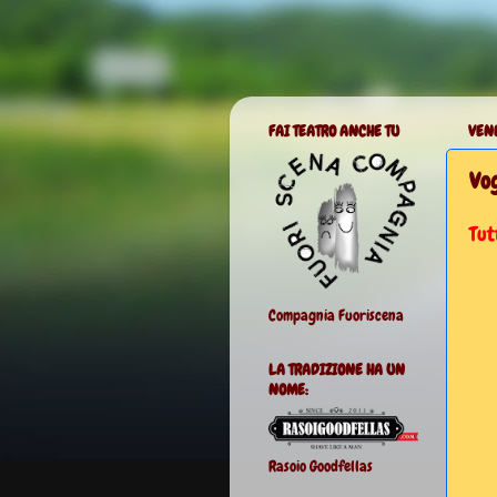
FAI TEATRO ANCHE TU
VENE
Vog
Tut
Compagnia Fuoriscena
LA TRADIZIONE HA UN
NOME:
Rasoio Goodfellas