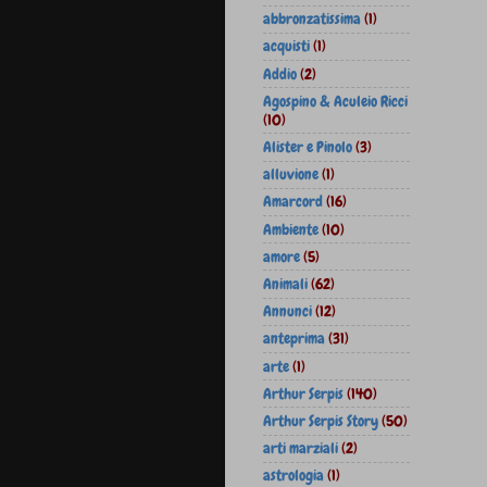
abbronzatissima
(1)
acquisti
(1)
Addio
(2)
Agospino & Aculeio Ricci
(10)
Alister e Pinolo
(3)
alluvione
(1)
Amarcord
(16)
Ambiente
(10)
amore
(5)
Animali
(62)
Annunci
(12)
anteprima
(31)
arte
(1)
Arthur Serpis
(140)
Arthur Serpis Story
(50)
arti marziali
(2)
astrologia
(1)