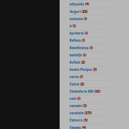
attualità
(4)
Auguri
(25)
autunno
(1)
b
(1)
barberia
(1)
Befana
(1)
Beneficenza
(1)
bollette
(1)
Bufale
(2)
buona Pasqua
(3)
cacca
(1)
Calcio
(2)
Calendario SOA
(10)
cani
(1)
canzoni
(3)
cavolate
(271)
Censura
(3)
Cinema
(4)