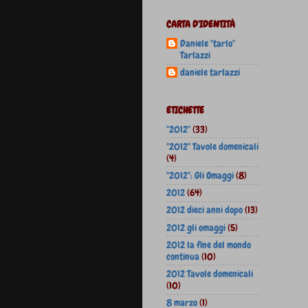
CARTA D'IDENTITÀ
Daniele "tarlo"
Tarlazzi
daniele tarlazzi
ETICHETTE
"2012"
(33)
"2012" Tavole domenicali
(4)
"2012": Gli Omaggi
(8)
2012
(64)
2012 dieci anni dopo
(13)
2012 gli omaggi
(5)
2012 la fine del mondo
continua
(10)
2012 Tavole domenicali
(10)
8 marzo
(1)