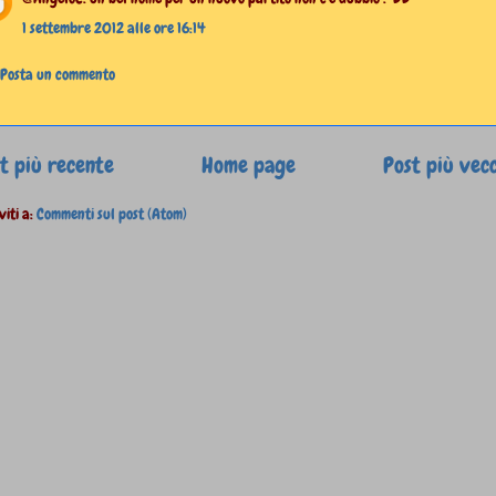
1 settembre 2012 alle ore 16:14
Posta un commento
t più recente
Home page
Post più vec
viti a:
Commenti sul post (Atom)