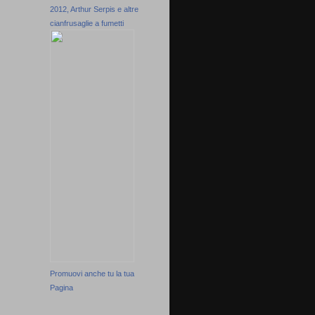
2012, Arthur Serpis e altre
cianfrusaglie a fumetti
Promuovi anche tu la tua
Pagina