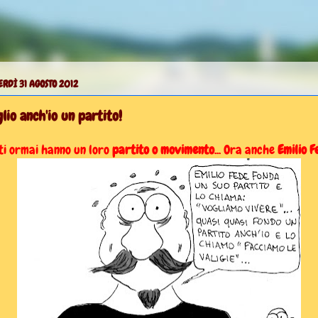
RDÌ 31 AGOSTO 2012
lio anch'io un partito!
ti ormai hanno un loro
partito o movimento
... Ora anche
Emilio F