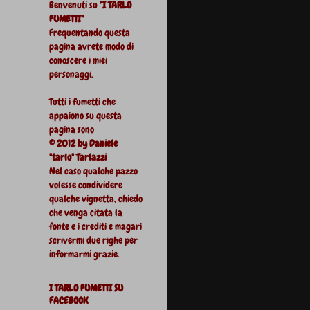
Benvenuti su
"I TARLO
FUMETTI"
Frequentando questa
pagina avrete modo di
conoscere i miei
personaggi.
Tutti i fumetti che
appaiono su questa
pagina sono
© 2012 by Daniele
"tarlo" Tarlazzi
Nel caso qualche pazzo
volesse condividere
qualche vignetta, chiedo
che venga citata la
fonte e i crediti e magari
scrivermi due righe per
informarmi grazie.
I TARLO FUMETTI SU
FACEBOOK