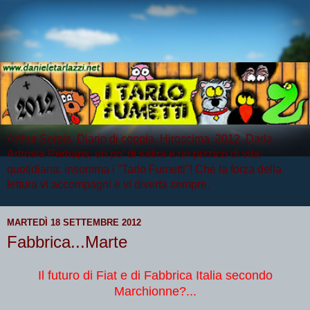
Arthur Serpis, Diario di coppia, Hiroscima, 2012, Darla
Artrosia Perhaps, un po' di satira e un pizzico di vita
quotidiana: insomma i "Tarlo Fumetti"! Che la forza della
lettura vi accompagni e vi diverta sempre.
MARTEDÌ 18 SETTEMBRE 2012
Fabbrica...Marte
Il futuro di Fiat e di Fabbrica Italia secondo
Marchionne?...