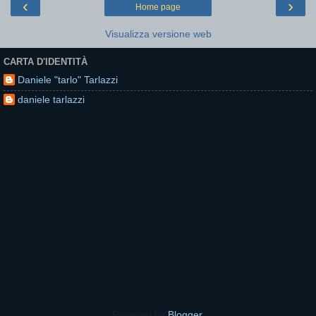
‹
›
Home page
Visualizza versione web
CARTA D'IDENTITÀ
Daniele "tarlo" Tarlazzi
daniele tarlazzi
Powered by
Blogger
.