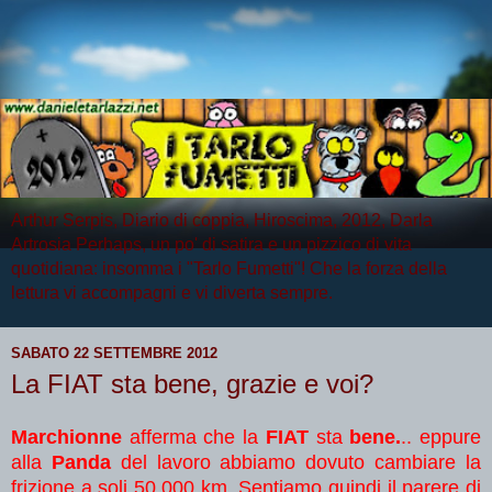
Arthur Serpis, Diario di coppia, Hiroscima, 2012, Darla
Artrosia Perhaps, un po' di satira e un pizzico di vita
quotidiana: insomma i "Tarlo Fumetti"! Che la forza della
lettura vi accompagni e vi diverta sempre.
SABATO 22 SETTEMBRE 2012
La FIAT sta bene, grazie e voi?
Marchionne
afferma che la
FIAT
sta
bene.
.. eppure
alla
Panda
del lavoro abbiamo dovuto cambiare la
frizione a soli 50.000 km. Sentiamo quindi il parere di