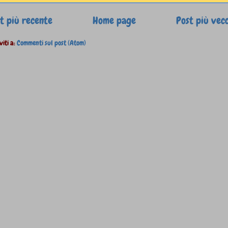
t più recente
Home page
Post più vec
viti a:
Commenti sul post (Atom)