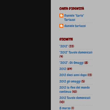
CARTA D'IDENTITÀ
Daniele "tarlo"
Tarlazzi
daniele tarlazzi
ETICHETTE
"2012"
(33)
"2012" Tavole domenicali
(4)
"2012": Gli Omaggi
(8)
2012
(64)
2012 dieci anni dopo
(13)
2012 gli omaggi
(5)
2012 la fine del mondo
continua
(10)
2012 Tavole domenicali
(10)
8 marzo
(1)