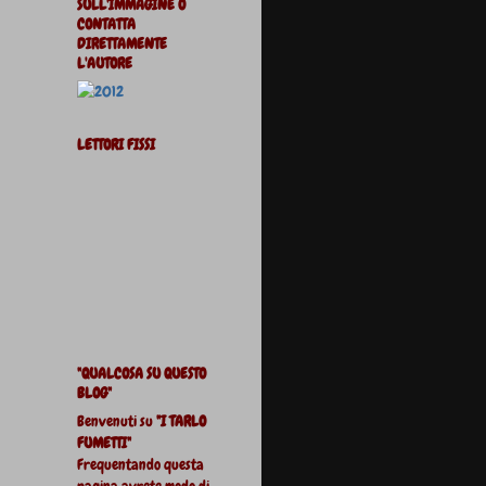
SULL'IMMAGINE O
CONTATTA
DIRETTAMENTE
L'AUTORE
LETTORI FISSI
"QUALCOSA SU QUESTO
BLOG"
Benvenuti su
"I TARLO
FUMETTI"
Frequentando questa
pagina avrete modo di