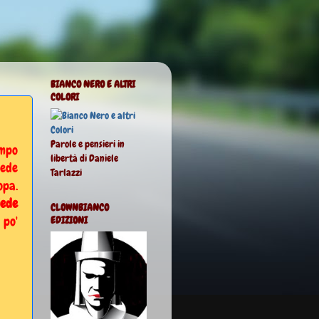
BIANCO NERO E ALTRI
COLORI
Parole e pensieri in
mpo
libertà di Daniele
iede
Tarlazzi
opa.
iede
CLOWNBIANCO
 po'
EDIZIONI