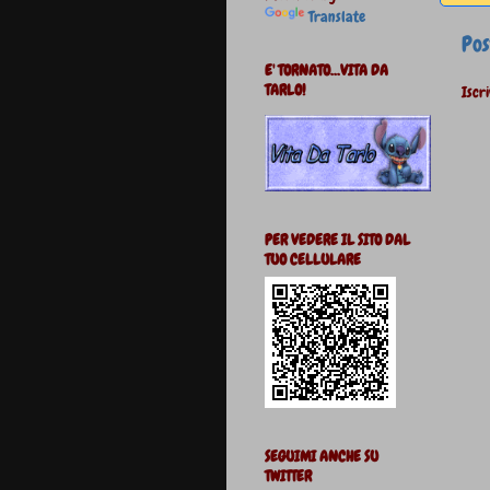
Translate
Pos
E' TORNATO...VITA DA
TARLO!
Iscri
PER VEDERE IL SITO DAL
TUO CELLULARE
SEGUIMI ANCHE SU
TWITTER