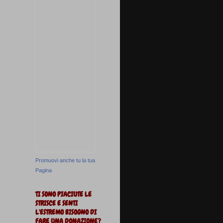
Promuovi anche tu la tua
Pagina
TI SONO PIACIUTE LE
STRISCE E SENTI
L'ESTREMO BISOGNO DI
FARE UNA DONAZIONE?