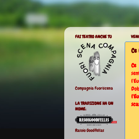
FAI TEATRO ANCHE TU
VENE
Ce 
Ce 
se
l'E
Dob
Compagnia Fuoriscena
l'E
sca
LA TRADIZIONE HA UN
NOME:
Rasoio Goodfellas