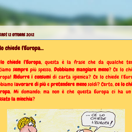
RDÌ 12 OTTOBRE 2012
lo chiede l'Europa...
lo chiede l'Europa
, questa è la frase che da qualche te
ntiamo
sempre
più spesso.
Dobbiamo mangiare meno
? Ce lo ch
uropa!
Ridurre i consumi
di carta igienica? Ce lo chiede l'Eur
biamo l
avorare di più
e
pretendere meno
soldi? Certo,
ce lo ch
uropa
. Mi domando: ma non è che questa Europa ci ha un
ssato la minchia
?