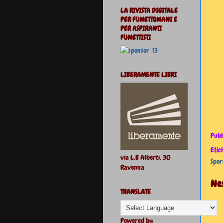
LA RIVISTA DIGITALE
PER FUMETTOMANI E
PER ASPIRANTI
FUMETTISTI
LIBERAMENTE LIBRI
Pubb
Etic
via L.B Alberti, 30
Spor
Ravenna
Ne
TRANSLATE
Powered by