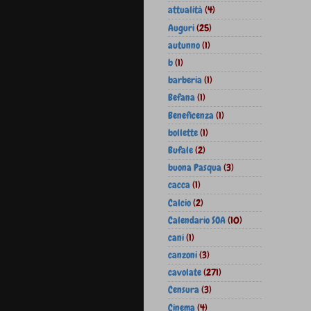
attualità
(4)
Auguri
(25)
autunno
(1)
b
(1)
barberia
(1)
Befana
(1)
Beneficenza
(1)
bollette
(1)
Bufale
(2)
buona Pasqua
(3)
cacca
(1)
Calcio
(2)
Calendario SOA
(10)
cani
(1)
canzoni
(3)
cavolate
(271)
Censura
(3)
Cinema
(4)