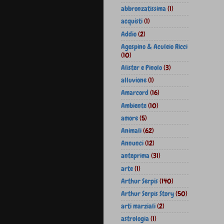
abbronzatissima
(1)
acquisti
(1)
Addio
(2)
Agospino & Aculeio Ricci
(10)
Alister e Pinolo
(3)
alluvione
(1)
Amarcord
(16)
Ambiente
(10)
amore
(5)
Animali
(62)
Annunci
(12)
anteprima
(31)
arte
(1)
Arthur Serpis
(140)
Arthur Serpis Story
(50)
arti marziali
(2)
astrologia
(1)