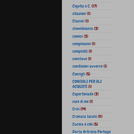
Ciquita e C.
(17)
citazioni
(1)
Classici
(1)
clownbianco
(3)
comics
(3)
compleanni
(1)
complotti
(1)
conclave
(1)
condizioni avverse
(1)
Consigli
(5)
CONSIGLI PER GLI
ACQUISTI
(1)
Copertiniade
(3)
cose di me
(1)
Crisi
(14)
Cronaca locale
(11)
Cucina e cibi
(5)
Darla Artrosia Perhaps