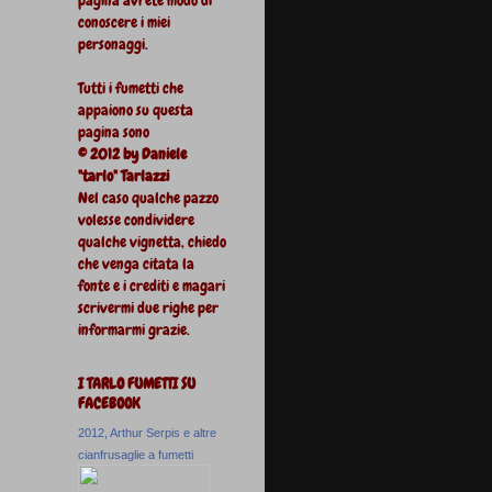
conoscere i miei
personaggi.
Tutti i fumetti che
appaiono su questa
pagina sono
© 2012 by Daniele
"tarlo" Tarlazzi
Nel caso qualche pazzo
volesse condividere
qualche vignetta, chiedo
che venga citata la
fonte e i crediti e magari
scrivermi due righe per
informarmi grazie.
I TARLO FUMETTI SU
FACEBOOK
2012, Arthur Serpis e altre
cianfrusaglie a fumetti