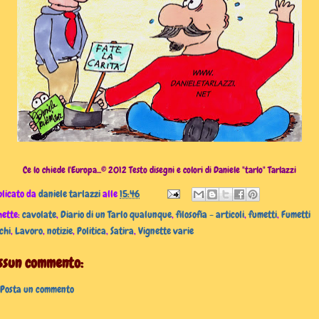
Ce lo chiede l'Europa...© 2012 Testo disegni e colori di Daniele "tarlo" Tarlazzi
licato da
daniele tarlazzi
alle
15:46
hette:
cavolate
,
Diario di un Tarlo qualunque
,
filosofia - articoli
,
fumetti
,
Fumetti
chi
,
Lavoro
,
notizie
,
Politica
,
Satira
,
Vignette varie
ssun commento:
Posta un commento