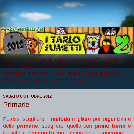
Arthur Serpis, Diario di coppia, Hiroscima, 2012, Darla
Artrosia Perhaps, un po' di satira e un pizzico di vita
quotidiana: insomma i "Tarlo Fumetti"! Che la forza della
lettura vi accompagni e vi diverta sempre.
SABATO 6 OTTOBRE 2012
Primarie
Potessi scegliere il
metodo
migliore per organizzare
delle
primarie
, sceglierei quello con
primo turno
e
tagliatelle e
secondo
con piadina e squacquerone.