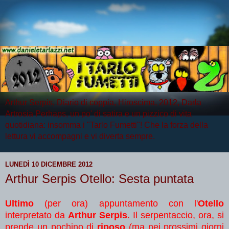
Arthur Serpis, Diario di coppia, Hiroscima, 2012, Darla
Artrosia Perhaps, un po' di satira e un pizzico di vita
quotidiana: insomma i "Tarlo Fumetti"! Che la forza della
lettura vi accompagni e vi diverta sempre.
LUNEDÌ 10 DICEMBRE 2012
Arthur Serpis Otello: Sesta puntata
Ultimo
(per ora) appuntamento con l'
Otello
interpretato da
Arthur Serpis
. Il serpentaccio, ora, si
prende un pochino di
riposo
(ma nei prossimi giorni