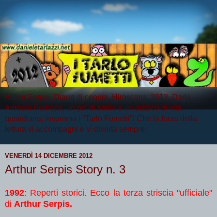
Arthur Serpis, Diario di coppia, Hiroscima, 2012, Darla
Artrosia Perhaps, un po' di satira e un pizzico di vita
quotidiana: insomma i "Tarlo Fumetti"! Che la forza della
lettura vi accompagni e vi diverta sempre.
VENERDÌ 14 DICEMBRE 2012
Arthur Serpis Story n. 3
1992
:
Reperti storici. Ecco la terza striscia "ufficiale"
di
Arthur Serpis.