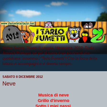
Arthur Serpis, Diario di coppia, Hiroscima, 2012, Darla
Artrosia Perhaps, un po' di satira e un pizzico di vita
quotidiana: insomma i "Tarlo Fumetti"! Che la forza della
lettura vi accompagni e vi diverta sempre.
SABATO 8 DICEMBRE 2012
Neve
Musica di neve
Grillo d'inverno
Sotto i miei passi