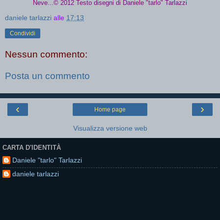
Neve...© 2012 Testo disegni di Daniele "tarlo" Tarlazzi
daniele tarlazzi
alle
17:13
Condividi
Nessun commento:
Posta un commento
‹
›
Home page
Visualizza versione web
CARTA D'IDENTITÀ
Daniele "tarlo" Tarlazzi
daniele tarlazzi