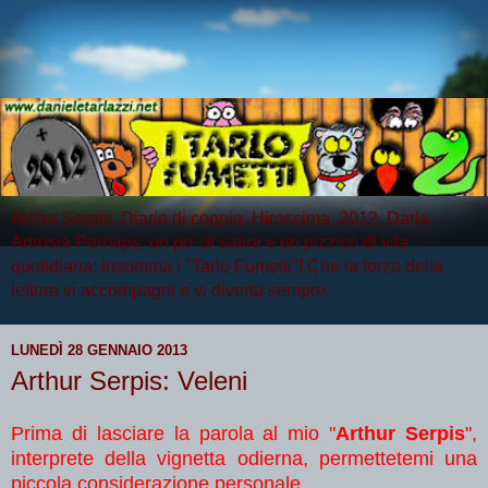
Arthur Serpis, Diario di coppia, Hiroscima, 2012, Darla
Artrosia Perhaps, un po' di satira e un pizzico di vita
quotidiana: insomma i "Tarlo Fumetti"! Che la forza della
lettura vi accompagni e vi diverta sempre.
LUNEDÌ 28 GENNAIO 2013
Arthur Serpis: Veleni
Prima di lasciare la parola al mio "
Arthur Serpis
",
interprete della vignetta odierna, permettetemi una
piccola considerazione personale.