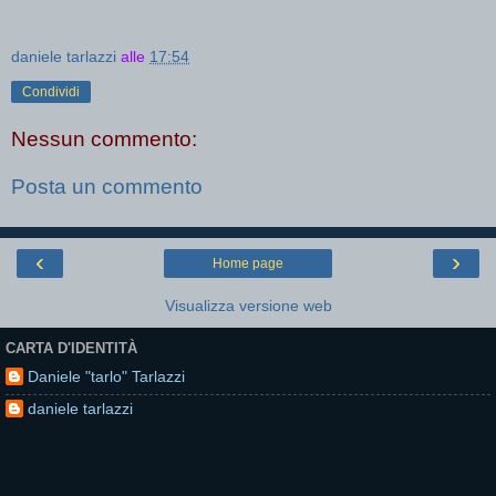
daniele tarlazzi
alle
17:54
Condividi
Nessun commento:
Posta un commento
‹
›
Home page
Visualizza versione web
CARTA D'IDENTITÀ
Daniele "tarlo" Tarlazzi
daniele tarlazzi