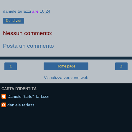
daniele tarlazzi
alle
10:24
Condividi
Nessun commento:
Posta un commento
‹
›
Home page
Visualizza versione web
CARTA D'IDENTITÀ
Daniele "tarlo" Tarlazzi
daniele tarlazzi