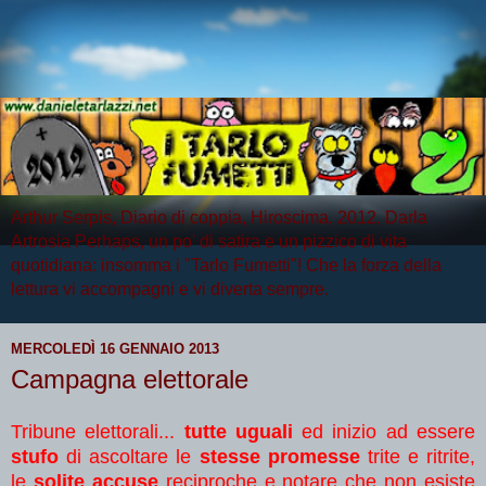
Arthur Serpis, Diario di coppia, Hiroscima, 2012, Darla
Artrosia Perhaps, un po' di satira e un pizzico di vita
quotidiana: insomma i "Tarlo Fumetti"! Che la forza della
lettura vi accompagni e vi diverta sempre.
MERCOLEDÌ 16 GENNAIO 2013
Campagna elettorale
Tribune elettorali...
tutte uguali
ed inizio ad essere
stufo
di ascoltare le
stesse promesse
trite e ritrite,
le
solite accuse
reciproche e notare che non esiste