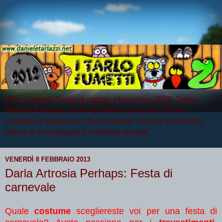
Arthur Serpis, Diario di coppia, Hiroscima, 2012, Darla
Artrosia Perhaps, un po' di satira e un pizzico di vita
quotidiana: insomma i "Tarlo Fumetti"! Che la forza della
lettura vi accompagni e vi diverta sempre.
VENERDÌ 8 FEBBRAIO 2013
Darla Artrosia Perhaps: Festa di
carnevale
Quale
costume
scegliereste voi per una festa di