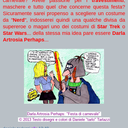
carnevale? Avete passione per i
travestimenti
,
maschere e tutto quel che concerne questa festa?
Sicuramente sarei propenso a scegliere un costume
da "
Nerd
", indosserei quindi una qualche divisa da
supereroe o magari uno dei costumi di
Star Trek
o
Star Wars
... della stessa mia idea pare essere
Darla
Artrosia Perhaps
...
Darla Artrosia Perhaps: "Festa di carnevale"
© 2013 Testo disegni e colori di Daniele "tarlo" Tarlazzi