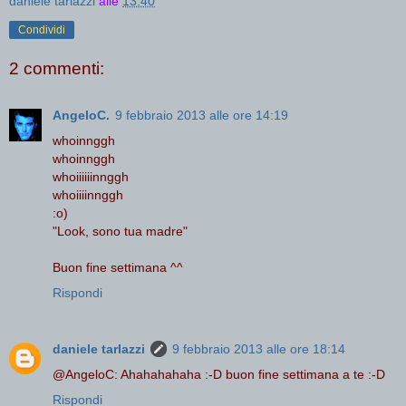
daniele tarlazzi
alle
13:40
Condividi
2 commenti:
AngeloC.
9 febbraio 2013 alle ore 14:19
whoinnggh
whoinnggh
whoiiiiiinnggh
whoiiiinnggh
:o)
"Look, sono tua madre"
Buon fine settimana ^^
Rispondi
daniele tarlazzi
9 febbraio 2013 alle ore 18:14
@AngeloC: Ahahahahaha :-D buon fine settimana a te :-D
Rispondi