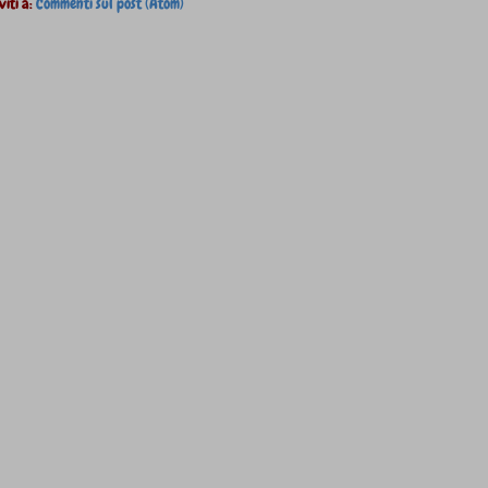
viti a:
Commenti sul post (Atom)