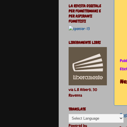
LA RIVISTA DIGITALE
PER FUMETTOMANI E
PER ASPIRANTI
FUMETTISTI
LIBERAMENTE LIBRI
Pubb
Etic
Ne
via L.B Alberti, 30
Ravenna
TRANSLATE
Pos
Powered by