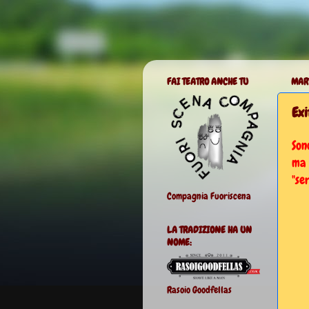
FAI TEATRO ANCHE TU
MART
Exi
Son
ma 
"se
Compagnia Fuoriscena
LA TRADIZIONE HA UN
NOME:
Rasoio Goodfellas