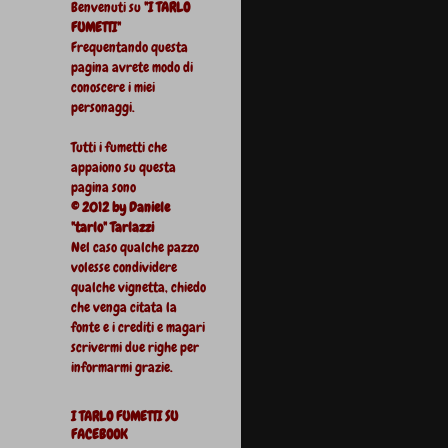
Benvenuti su
"I TARLO
FUMETTI"
Frequentando questa
pagina avrete modo di
conoscere i miei
personaggi.
Tutti i fumetti che
appaiono su questa
pagina sono
© 2012 by Daniele
"tarlo" Tarlazzi
Nel caso qualche pazzo
volesse condividere
qualche vignetta, chiedo
che venga citata la
fonte e i crediti e magari
scrivermi due righe per
informarmi grazie.
I TARLO FUMETTI SU
FACEBOOK