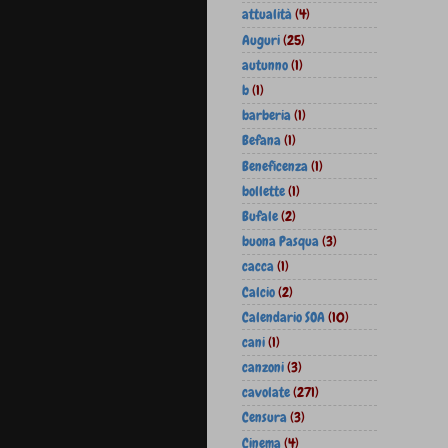
attualità
(4)
Auguri
(25)
autunno
(1)
b
(1)
barberia
(1)
Befana
(1)
Beneficenza
(1)
bollette
(1)
Bufale
(2)
buona Pasqua
(3)
cacca
(1)
Calcio
(2)
Calendario SOA
(10)
cani
(1)
canzoni
(3)
cavolate
(271)
Censura
(3)
Cinema
(4)