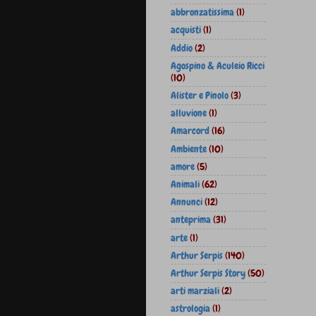
abbronzatissima
(1)
acquisti
(1)
Addio
(2)
Agospino & Aculeio Ricci
(10)
Alister e Pinolo
(3)
alluvione
(1)
Amarcord
(16)
Ambiente
(10)
amore
(5)
Animali
(62)
Annunci
(12)
anteprima
(31)
arte
(1)
Arthur Serpis
(140)
Arthur Serpis Story
(50)
arti marziali
(2)
astrologia
(1)