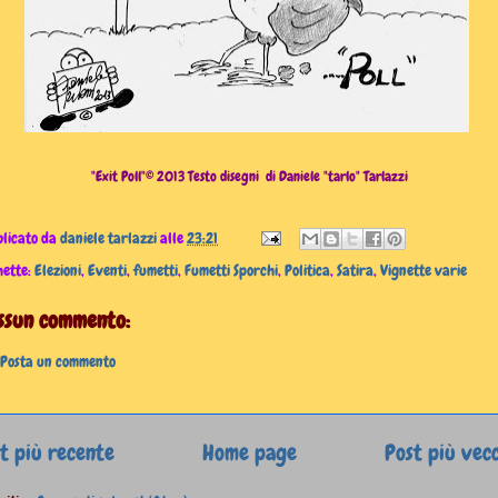
"Exit Poll"© 2013 Testo disegni di Daniele "tarlo" Tarlazzi
licato da
daniele tarlazzi
alle
23:21
hette:
Elezioni
,
Eventi
,
fumetti
,
Fumetti Sporchi
,
Politica
,
Satira
,
Vignette varie
ssun commento:
Posta un commento
t più recente
Home page
Post più vec