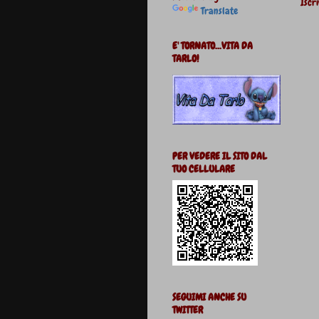
Iscri
Translate
E' TORNATO...VITA DA
TARLO!
PER VEDERE IL SITO DAL
TUO CELLULARE
SEGUIMI ANCHE SU
TWITTER