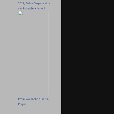
2012, Arthur Serpis e altre
cianfrusaglie a fumetti
Promuovi anche tu la tua
Pagina