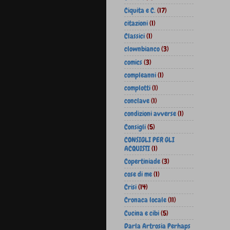
Ciquita e C.
(17)
citazioni
(1)
Classici
(1)
clownbianco
(3)
comics
(3)
compleanni
(1)
complotti
(1)
conclave
(1)
condizioni avverse
(1)
Consigli
(5)
CONSIGLI PER GLI
ACQUISTI
(1)
Copertiniade
(3)
cose di me
(1)
Crisi
(14)
Cronaca locale
(11)
Cucina e cibi
(5)
Darla Artrosia Perhaps