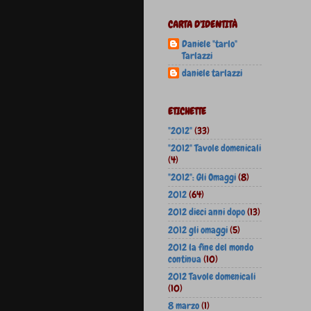
CARTA D'IDENTITÀ
Daniele "tarlo"
Tarlazzi
daniele tarlazzi
ETICHETTE
"2012"
(33)
"2012" Tavole domenicali
(4)
"2012": Gli Omaggi
(8)
2012
(64)
2012 dieci anni dopo
(13)
2012 gli omaggi
(5)
2012 la fine del mondo
continua
(10)
2012 Tavole domenicali
(10)
8 marzo
(1)