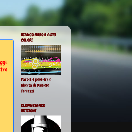
BIANCO NERO E ALTRI
COLORI
ggi,
stro
Parole e pensieri in
libertà di Daniele
Tarlazzi
CLOWNBIANCO
EDIZIONI