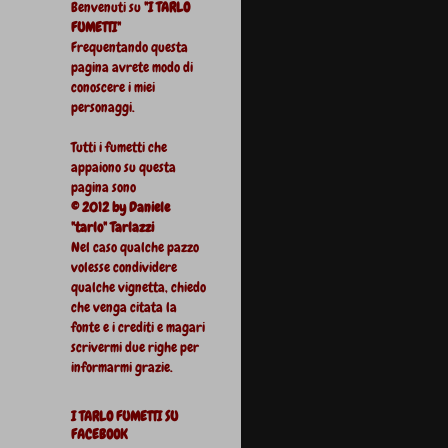
Benvenuti su
"I TARLO
FUMETTI"
Frequentando questa
pagina avrete modo di
conoscere i miei
personaggi.
Tutti i fumetti che
appaiono su questa
pagina sono
© 2012 by Daniele
"tarlo" Tarlazzi
Nel caso qualche pazzo
volesse condividere
qualche vignetta, chiedo
che venga citata la
fonte e i crediti e magari
scrivermi due righe per
informarmi grazie.
I TARLO FUMETTI SU
FACEBOOK