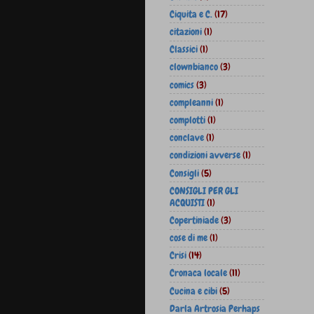
Ciquita e C.
(17)
citazioni
(1)
Classici
(1)
clownbianco
(3)
comics
(3)
compleanni
(1)
complotti
(1)
conclave
(1)
condizioni avverse
(1)
Consigli
(5)
CONSIGLI PER GLI
ACQUISTI
(1)
Copertiniade
(3)
cose di me
(1)
Crisi
(14)
Cronaca locale
(11)
Cucina e cibi
(5)
Darla Artrosia Perhaps