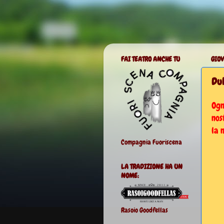
FAI TEATRO ANCHE TU
GIOV
Dub
Ogn
nos
la 
Compagnia Fuoriscena
LA TRADIZIONE HA UN
NOME:
Rasoio Goodfellas