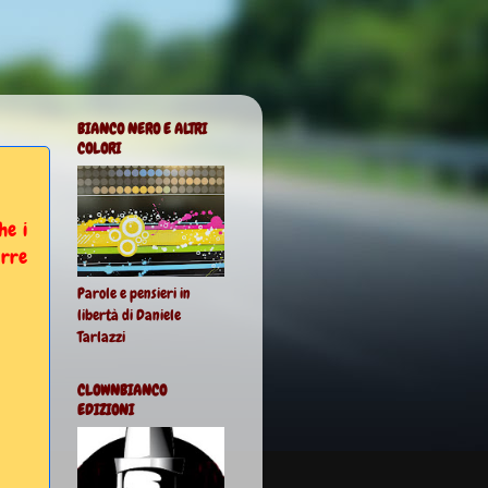
BIANCO NERO E ALTRI
COLORI
he i
arre
Parole e pensieri in
libertà di Daniele
Tarlazzi
CLOWNBIANCO
EDIZIONI