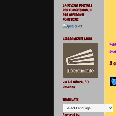
LA RIVISTA DIGITALE
PER FUMETTOMANI E
PER ASPIRANTI
FUMETTISTI
LIBERAMENTE LIBRI
Pubb
Etic
2 
via L.B Alberti, 30
Ravenna
TRANSLATE
Powered by