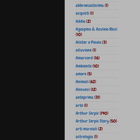
abbronzatissima
(1)
acquisti
(1)
Addio
(2)
Agospino & Aculeio Ricci
(10)
Alister e Pinolo
(3)
alluvione
(1)
Amarcord
(16)
Ambiente
(10)
amore
(5)
Animali
(62)
Annunci
(12)
anteprima
(31)
arte
(1)
Arthur Serpis
(140)
Arthur Serpis Story
(50)
arti marziali
(2)
astrologia
(1)