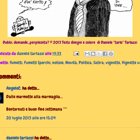
Dubbi, domande...perplessita? © 2013 Testo disegni e colore di Daniele "tarlo" Tarlazzi
licato da
daniele tarlazzi
alle
19:33
hette:
fumetti
,
Fumetti Sporchi
,
notizie
,
Novità
,
Politica
,
Satira
,
vignette
,
Vignette v
commenti:
AngeloC.
ha detto...
Dalle marmotte alla marmaglia...
Bentornati e buon fine settimana ^^
20 luglio 2013 alle ore 15:04
daniele tarlazzi
ha detto...