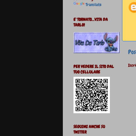
Translate
E' TORNATO...VITA DA
TARLO!
Pos
Iscri
PER VEDERE IL SITO DAL
TUO CELLULARE
SEGUIMI ANCHE SU
TWITTER