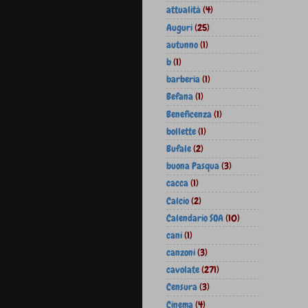
attualità
(4)
Auguri
(25)
autunno
(1)
b
(1)
barberia
(1)
Befana
(1)
Beneficenza
(1)
bollette
(1)
Bufale
(2)
buona Pasqua
(3)
cacca
(1)
Calcio
(2)
Calendario SOA
(10)
cani
(1)
canzoni
(3)
cavolate
(271)
Censura
(3)
Cinema
(4)