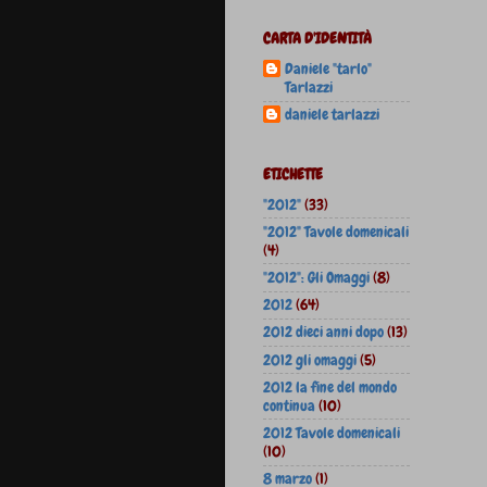
CARTA D'IDENTITÀ
Daniele "tarlo"
Tarlazzi
daniele tarlazzi
ETICHETTE
"2012"
(33)
"2012" Tavole domenicali
(4)
"2012": Gli Omaggi
(8)
2012
(64)
2012 dieci anni dopo
(13)
2012 gli omaggi
(5)
2012 la fine del mondo
continua
(10)
2012 Tavole domenicali
(10)
8 marzo
(1)