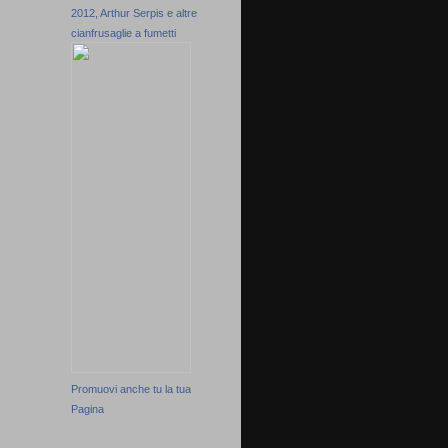
2012, Arthur Serpis e altre
cianfrusaglie a fumetti
Promuovi anche tu la tua
Pagina