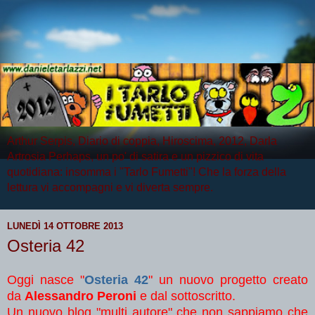
Arthur Serpis, Diario di coppia, Hiroscima, 2012, Darla
Artrosia Perhaps, un po' di satira e un pizzico di vita
quotidiana: insomma i "Tarlo Fumetti"! Che la forza della
lettura vi accompagni e vi diverta sempre.
LUNEDÌ 14 OTTOBRE 2013
Osteria 42
Oggi nasce "
Osteria 42
" un nuovo progetto creato
da
Alessandro Peroni
e dal sottoscritto.
Un nuovo blog "multi autore" che non sappiamo che