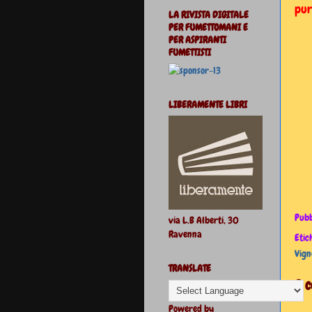
pur
LA RIVISTA DIGITALE
PER FUMETTOMANI E
PER ASPIRANTI
FUMETTISTI
LIBERAMENTE LIBRI
Pubb
via L.B Alberti, 30
Ravenna
Etic
Vign
TRANSLATE
2 
Powered by