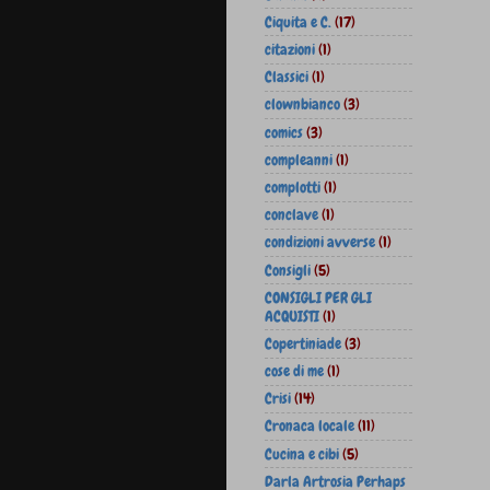
Ciquita e C.
(17)
citazioni
(1)
Classici
(1)
clownbianco
(3)
comics
(3)
compleanni
(1)
complotti
(1)
conclave
(1)
condizioni avverse
(1)
Consigli
(5)
CONSIGLI PER GLI
ACQUISTI
(1)
Copertiniade
(3)
cose di me
(1)
Crisi
(14)
Cronaca locale
(11)
Cucina e cibi
(5)
Darla Artrosia Perhaps