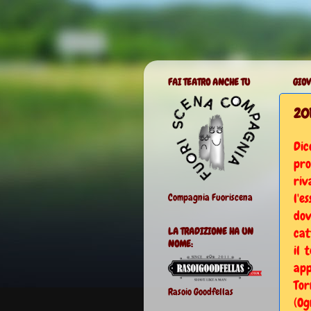
FAI TEATRO ANCHE TU
GIOV
201
Dic
pro
riv
l'e
Compagnia Fuoriscena
dov
cat
LA TRADIZIONE HA UN
NOME:
il 
app
Tor
Rasoio Goodfellas
(Og