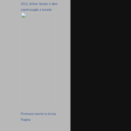
2012, Arthur Serpis e altre
cianfrusaglie a fumetti
Promuovi anche tu la tua
Pagina