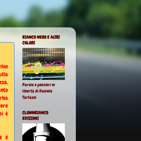
BIANCO NERO E ALTRI
COLORI
chio
ulla
zza,
Parole e pensieri in
anto
libertà di Daniele
erba
Tarlazzi
rere
si è
CLOWNBIANCO
EDIZIONI
te è