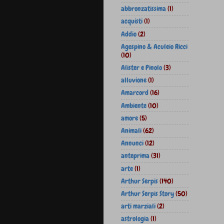
abbronzatissima
(1)
acquisti
(1)
Addio
(2)
Agospino & Aculeio Ricci
(10)
Alister e Pinolo
(3)
alluvione
(1)
Amarcord
(16)
Ambiente
(10)
amore
(5)
Animali
(62)
Annunci
(12)
anteprima
(31)
arte
(1)
Arthur Serpis
(140)
Arthur Serpis Story
(50)
arti marziali
(2)
astrologia
(1)