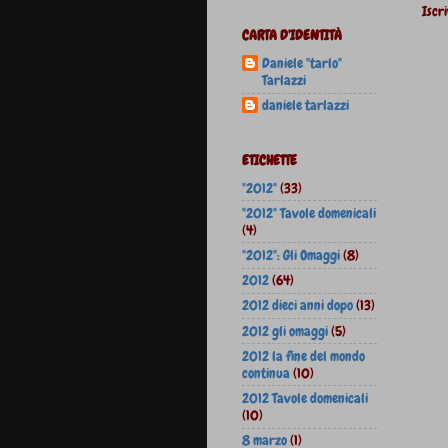
Iscri
CARTA D'IDENTITÀ
Daniele "tarlo"
Tarlazzi
daniele tarlazzi
ETICHETTE
"2012"
(33)
"2012" Tavole domenicali
(4)
"2012": Gli Omaggi
(8)
2012
(64)
2012 dieci anni dopo
(13)
2012 gli omaggi
(5)
2012 la fine del mondo
continua
(10)
2012 Tavole domenicali
(10)
8 marzo
(1)