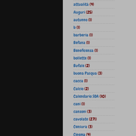
attualità
(4)
Auguri
(25)
autunno
(1)
b
(1)
barberia
(1)
Befana
(1)
Beneficenza
(1)
bollette
(1)
Bufale
(2)
buona Pasqua
(3)
cacca
(1)
Calcio
(2)
Calendario SOA
(10)
cani
(1)
canzoni
(3)
cavolate
(271)
Censura
(3)
Cinema
(4)