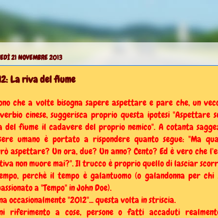
EDÌ 21 NOVEMBRE 2013
2: La riva del fiume
ono che a volte bisogna sapere aspettare e pare che, un vec
verbio cinese, suggerisca proprio questa ipotesi "Aspettare s
a del fiume il cadavere del proprio nemico". A cotanta sagge
ssere umano è portato a rispondere quanto segue: "Ma qu
rò aspettare? Un ora, due? Un anno? Cento? Ed è vero che l'
tiva non muore mai?". Il trucco è proprio quello di lasciar scor
tempo, perchè il tempo è galantuomo (o galandonna per chi 
assionato a "Tempo" in John Doe).
na occasionalmente "2012"... questa volta in striscia.
ni riferimento a cose, persone o fatti accaduti realmen