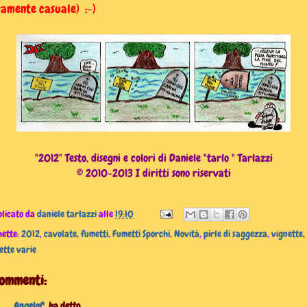
amente casuale) :-)
"2012" Testo, disegni e colori di Daniele "tarlo " Tarlazzi
© 2010-2013 I diritti sono riservati
licato da
daniele tarlazzi
alle
19:10
hette:
2012
,
cavolate
,
fumetti
,
Fumetti Sporchi
,
Novità
,
pirle di saggezza
,
vignette
,
ette varie
commenti:
AngeloC.
ha detto...