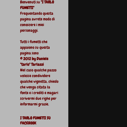
Benvenuti su
"I TARLO
FUMETTI"
Frequentando questa
pagina avrete modo di
conoscere i miei
personaggi.
Tutti i fumetti che
appaiono su questa
pagina sono
© 2012 by Daniele
"tarlo" Tarlazzi
Nel caso qualche pazzo
volesse condividere
qualche vignetta, chiedo
che venga citata la
fonte e i crediti e magari
scrivermi due righe per
informarmi grazie.
I TARLO FUMETTI SU
FACEBOOK