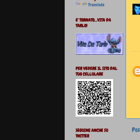
Translate
E' TORNATO...VITA DA
TARLO!
PER VEDERE IL SITO DAL
TUO CELLULARE
Pos
SEGUIMI ANCHE SU
TWITTER