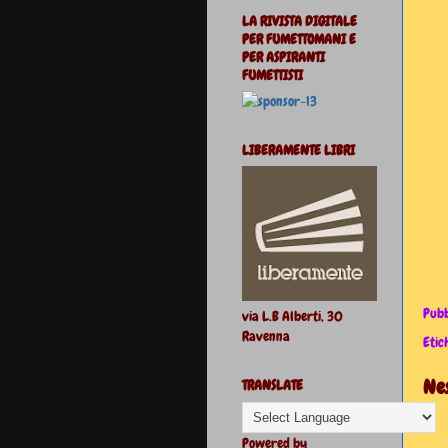
LA RIVISTA DIGITALE
PER FUMETTOMANI E
PER ASPIRANTI
FUMETTISTI
LIBERAMENTE LIBRI
Pubb
via L.B Alberti, 30
Ravenna
Etic
Ne
TRANSLATE
Powered by