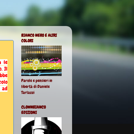
BIANCO NERO E ALTRI
COLORI
a le
. Il
ebbe
Parole e pensieri in
colo
libertà di Daniele
a ad
Tarlazzi
CLOWNBIANCO
EDIZIONI