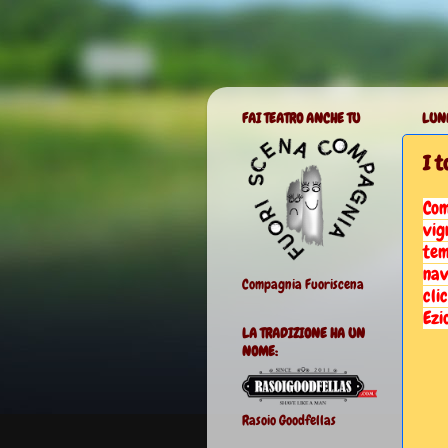
FAI TEATRO ANCHE TU
LUN
I t
Com
vig
tem
nav
Compagnia Fuoriscena
cli
Ezi
LA TRADIZIONE HA UN
NOME:
Rasoio Goodfellas