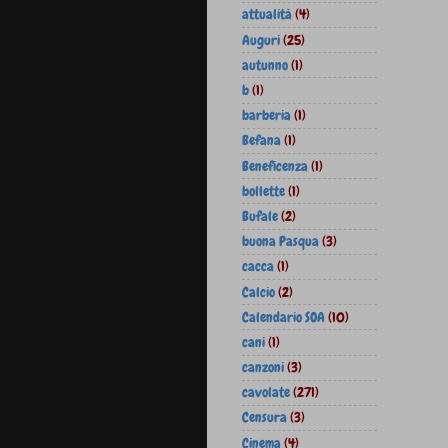
attualità
(4)
Auguri
(25)
autunno
(1)
b
(1)
barberia
(1)
Befana
(1)
Beneficenza
(1)
bollette
(1)
Bufale
(2)
buona Pasqua
(3)
cacca
(1)
Calcio
(2)
Calendario SOA
(10)
cani
(1)
canzoni
(3)
cavolate
(271)
Censura
(3)
Cinema
(4)