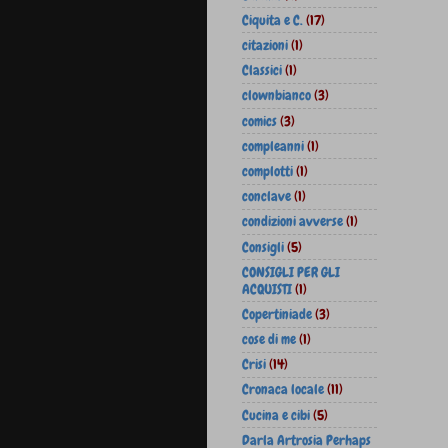
Ciquita e C.
(17)
citazioni
(1)
Classici
(1)
clownbianco
(3)
comics
(3)
compleanni
(1)
complotti
(1)
conclave
(1)
condizioni avverse
(1)
Consigli
(5)
CONSIGLI PER GLI
ACQUISTI
(1)
Copertiniade
(3)
cose di me
(1)
Crisi
(14)
Cronaca locale
(11)
Cucina e cibi
(5)
Darla Artrosia Perhaps