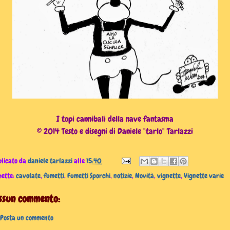
I topi cannibali della nave fantasma
© 2014 Testo e disegni di Daniele "tarlo" Tarlazzi
licato da
daniele tarlazzi
alle
15:40
hette:
cavolate
,
fumetti
,
Fumetti Sporchi
,
notizie
,
Novità
,
vignette
,
Vignette varie
ssun commento:
Posta un commento