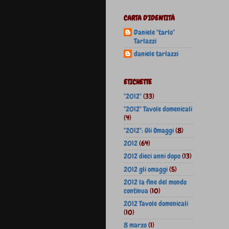
CARTA D'IDENTITÀ
Daniele "tarlo"
Tarlazzi
daniele tarlazzi
ETICHETTE
"2012"
(33)
"2012" Tavole domenicali
(4)
"2012": Gli Omaggi
(8)
2012
(64)
2012 dieci anni dopo
(13)
2012 gli omaggi
(5)
2012 la fine del mondo
continua
(10)
2012 Tavole domenicali
(10)
8 marzo
(1)