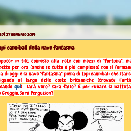
EDÌ 27 GENNAIO 2014
opi cannibali della nave fantasma
puter in tilt: connesso alla rete con mezzi di "fortuna", m
nette per ora (anche se tutto è più complesso) non si fermano
a di oggi è la nave "fantasma" piena di topi cannibali che star
igando al largo delle coste britanniche (trovate l'arti
ccando
qui
)... sarà vero? sarà falso? E per rubare la battut
o Greggio, Sarà Fergusson?