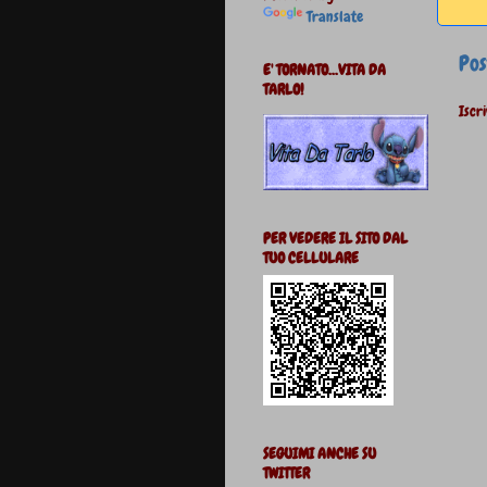
Translate
Pos
E' TORNATO...VITA DA
TARLO!
Iscri
PER VEDERE IL SITO DAL
TUO CELLULARE
SEGUIMI ANCHE SU
TWITTER