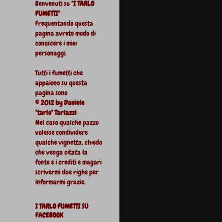
Benvenuti su
"I TARLO
FUMETTI"
Frequentando questa
pagina avrete modo di
conoscere i miei
personaggi.
Tutti i fumetti che
appaiono su questa
pagina sono
© 2012 by Daniele
"tarlo" Tarlazzi
Nel caso qualche pazzo
volesse condividere
qualche vignetta, chiedo
che venga citata la
fonte e i crediti e magari
scrivermi due righe per
informarmi grazie.
I TARLO FUMETTI SU
FACEBOOK