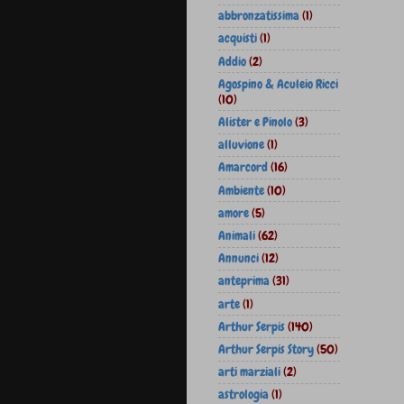
abbronzatissima
(1)
acquisti
(1)
Addio
(2)
Agospino & Aculeio Ricci
(10)
Alister e Pinolo
(3)
alluvione
(1)
Amarcord
(16)
Ambiente
(10)
amore
(5)
Animali
(62)
Annunci
(12)
anteprima
(31)
arte
(1)
Arthur Serpis
(140)
Arthur Serpis Story
(50)
arti marziali
(2)
astrologia
(1)