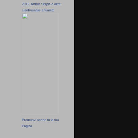
2012, Arthur Serpis e altre
cianfrusaglie a fumetti
Promuovi anche tu la tua
Pagina