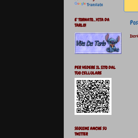
Translate
E' TORNATO...VITA DA
Pos
TARLO!
Iscri
PER VEDERE IL SITO DAL
TUO CELLULARE
SEGUIMI ANCHE SU
TWITTER