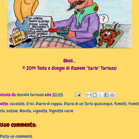
Oboli...
© 2014 Testo e disegni di Daniele "tarlo" Tarlazzi
licato da
daniele tarlazzi
alle
20:05
hette:
cavolate
,
Crisi
,
Diario di coppia
,
Diario di un Tarlo qualunque
,
fumetti
,
Fumet
chi
,
notizie
,
Novità
,
vignette
,
Vignette varie
ssun commento:
Posta un commento