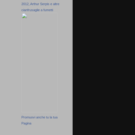
2012, Arthur Serpis e altre
cianfrusaglie a fumetti
Promuovi anche tu la tua
Pagina