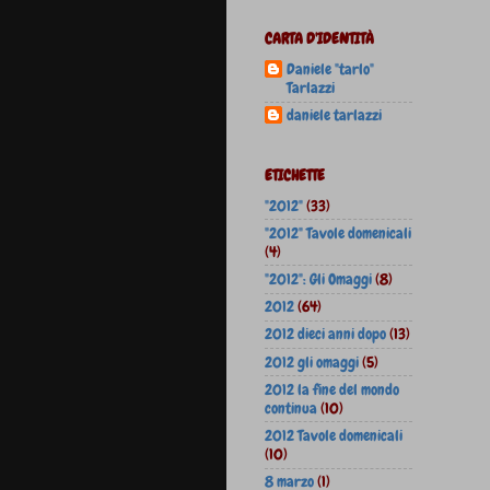
CARTA D'IDENTITÀ
Daniele "tarlo"
Tarlazzi
daniele tarlazzi
ETICHETTE
"2012"
(33)
"2012" Tavole domenicali
(4)
"2012": Gli Omaggi
(8)
2012
(64)
2012 dieci anni dopo
(13)
2012 gli omaggi
(5)
2012 la fine del mondo
continua
(10)
2012 Tavole domenicali
(10)
8 marzo
(1)