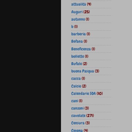
attualità
(4)
Auguri
(25)
autunno
(1)
b
(1)
barberia
(1)
Befana
(1)
Beneficenza
(1)
bollette
(1)
Bufale
(2)
buona Pasqua
(3)
cacca
(1)
Calcio
(2)
Calendario SOA
(10)
cani
(1)
canzoni
(3)
cavolate
(271)
Censura
(3)
Cinema
(4)