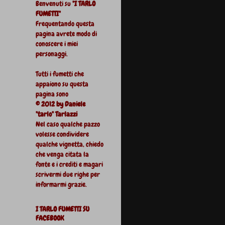
Benvenuti su
"I TARLO
FUMETTI"
Frequentando questa
pagina avrete modo di
conoscere i miei
personaggi.
Tutti i fumetti che
appaiono su questa
pagina sono
© 2012 by Daniele
"tarlo" Tarlazzi
Nel caso qualche pazzo
volesse condividere
qualche vignetta, chiedo
che venga citata la
fonte e i crediti e magari
scrivermi due righe per
informarmi grazie.
I TARLO FUMETTI SU
FACEBOOK