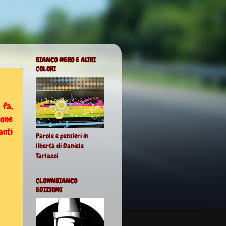
BIANCO NERO E ALTRI
COLORI
 fa,
ione
anti
Parole e pensieri in
libertà di Daniele
Tarlazzi
CLOWNBIANCO
EDIZIONI