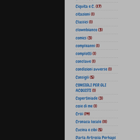
Ciquita e C.
(17)
citazioni
(1)
Classici
(1)
clownbianco
(3)
comics
(3)
compleanni
(1)
complotti
(1)
conclave
(1)
condizioni avverse
(1)
Consigli
(5)
CONSIGLI PER GLI
ACQUISTI
(1)
Copertiniade
(3)
cose di me
(1)
Crisi
(14)
Cronaca locale
(11)
Cucina e cibi
(5)
Darla Artrosia Perhaps