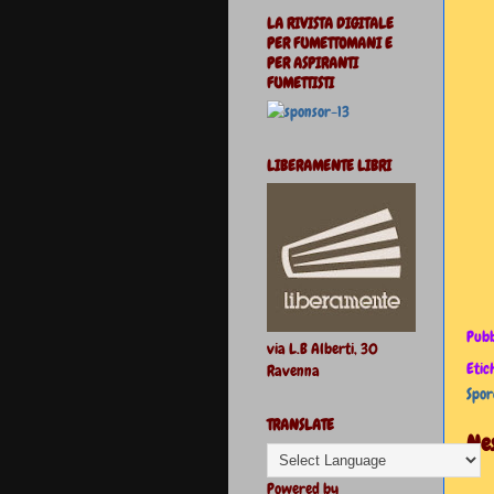
LA RIVISTA DIGITALE
PER FUMETTOMANI E
PER ASPIRANTI
FUMETTISTI
LIBERAMENTE LIBRI
Pubb
via L.B Alberti, 30
Etic
Ravenna
Spor
TRANSLATE
Ne
Powered by