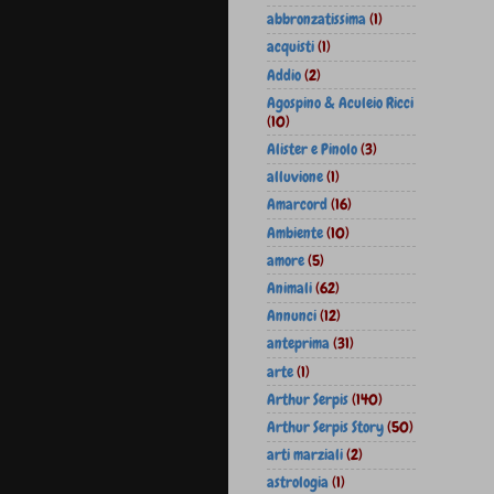
abbronzatissima
(1)
acquisti
(1)
Addio
(2)
Agospino & Aculeio Ricci
(10)
Alister e Pinolo
(3)
alluvione
(1)
Amarcord
(16)
Ambiente
(10)
amore
(5)
Animali
(62)
Annunci
(12)
anteprima
(31)
arte
(1)
Arthur Serpis
(140)
Arthur Serpis Story
(50)
arti marziali
(2)
astrologia
(1)