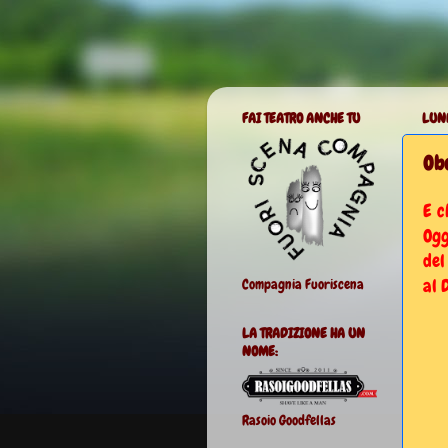
FAI TEATRO ANCHE TU
LUN
Obo
E c
Ogg
del
al 
Compagnia Fuoriscena
LA TRADIZIONE HA UN
NOME:
Rasoio Goodfellas