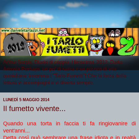
Arthur Serpis, Diario di coppia, Hiroscima, 2012, Darla
Artrosia Perhaps, un po' di satira e un pizzico di vita
quotidiana: insomma i "Tarlo Fumetti"! Che la forza della
lettura vi accompagni e vi diverta sempre.
LUNEDÌ 5 MAGGIO 2014
Il fumetto vivente...
Quando una torta in faccia ti fa ringiovanire di
vent'anni...
Detta così può sembrare una frase idiota e in realtà