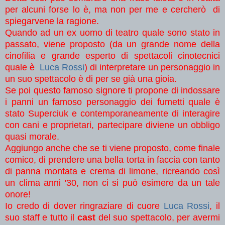
per alcuni forse lo è, ma non per me e cercherò di
spiegarvene la ragione.
Quando ad un ex uomo di teatro quale sono stato in
passato, viene proposto (da un grande nome della
cinofilia e grande esperto di spettacoli cinotecnici
quale è
Luca Rossi
) di interpretare un personaggio in
un suo spettacolo è di per se già una gioia.
Se poi questo famoso signore ti propone di indossare
i panni un famoso personaggio dei fumetti quale è
stato Superciuk e contemporaneamente di interagire
con cani e proprietari, partecipare diviene un obbligo
quasi morale.
Aggiungo anche che se ti viene proposto, come finale
comico, di prendere una bella torta in faccia con tanto
di panna montata e crema di limone, ricreando così
un clima anni '30, non ci si può esimere da un tale
onore!
Io credo di dover ringraziare di cuore
Luca Rossi
, il
suo staff e tutto il
cast
del suo spettacolo, per avermi