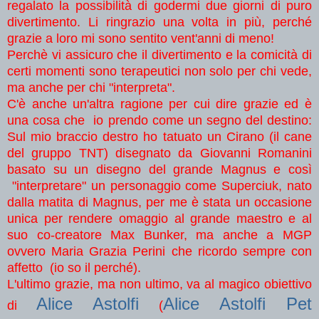
regalato la possibilità di godermi due giorni di puro
divertimento. Li ringrazio una volta in più, perché
grazie a loro mi sono sentito vent'anni di meno!
Perchè vi assicuro che il divertimento e la comicità di
certi momenti sono terapeutici non solo per chi vede,
ma anche per chi "interpreta".
C'è anche un'altra ragione per cui dire grazie ed è
una cosa che io prendo come un segno del destino:
Sul mio braccio destro ho tatuato un Cirano (il cane
del gruppo TNT) disegnato da Giovanni Romanini
basato su un disegno del grande Magnus e così
"interpretare" un personaggio come Superciuk, nato
dalla matita di Magnus, per me è stata un occasione
unica per rendere omaggio al grande maestro e al
suo co-creatore Max Bunker, ma anche a MGP
ovvero Maria Grazia Perini che ricordo sempre con
affetto (io so il perché).
L'ultimo grazie, ma non ultimo, va al magico obiettivo
Alice Astolfi
Alice Astolfi Pet
di
(