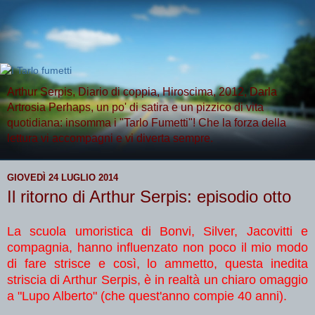
Arthur Serpis, Diario di coppia, Hiroscima, 2012, Darla
Artrosia Perhaps, un po' di satira e un pizzico di vita
quotidiana: insomma i "Tarlo Fumetti"! Che la forza della
lettura vi accompagni e vi diverta sempre.
GIOVEDÌ 24 LUGLIO 2014
Il ritorno di Arthur Serpis: episodio otto
La scuola umoristica di Bonvi, Silver, Jacovitti e
compagnia, hanno influenzato non poco il mio modo
di fare strisce e così, lo ammetto, questa inedita
striscia di Arthur Serpis, è in realtà un chiaro omaggio
a "Lupo Alberto" (che quest'anno compie 40 anni).