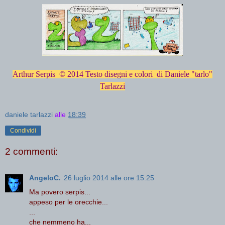
Arthur Serpis © 2014 Testo disegni e colori di Daniele "tarlo"
Tarlazzi
daniele tarlazzi
alle
18:39
Condividi
2 commenti:
AngeloC.
26 luglio 2014 alle ore 15:25
Ma povero serpis...
appeso per le orecchie...
...
che nemmeno ha...